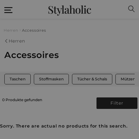
Stylaholic
Herren
Accessoires
Herren
Accessoires
Taschen
Stoffmasken
Tücher & Schals
Mützen, 
0 Produkte gefunden
Filter
Sorry. There are actual no products for this search.