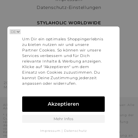
Datenschutz-Einstellungen
STYLAHOLIC WORLDWIDE
Deutschland
Um Dir ein optimales Shoppingerlebnis
Österreich
zu bieten nutzen wir und unsere
Schweiz
Partner Cookies. So können wir unsere
France
Services verbessern und für Dich
relevante Inhalte & Werbung anzeigen.
United States
Klicke auf "Akzeptieren" um dem
Einsatz von Cookies zuzustimmen. Du
kannst Deine Zustimmung jederzeit
2016 - 2026 © Stylaholic.
anpassen oder widerrufen.
Made for you with love in munich.
Akzeptieren
Alle Preise inkl. der jeweils geltenden gesetzlichen Mehrwertsteuer. Alle
Angaben ohne Gewähr.
* Die angezeigten Preise beinhalten Rabatte, die durch die Nutzung der
Gutschein-Codes auf den Seiten unserer Partner voraussichtlich
Mehr Infos
realisiert werden können. Stylaholic führt keine vollständige Prüfung
der Gutschein-Codes durch und es kann daher in Einzelfällen
vorkommen, dass die Gutscheine abweichend von unserem
Impressum
|
Datenschutz
Kenntnisstand bei dem jeweiligen Shop nicht oder nur teilweise
verwendet werden können. Darüber hinaus kann deren Verwendung an