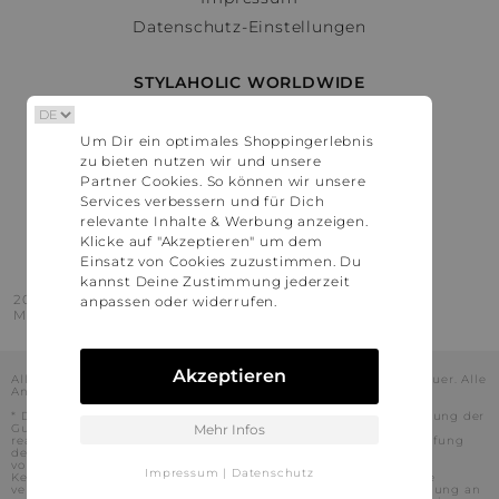
Datenschutz-Einstellungen
STYLAHOLIC WORLDWIDE
Deutschland
Um Dir ein optimales Shoppingerlebnis
Österreich
zu bieten nutzen wir und unsere
Schweiz
Partner Cookies. So können wir unsere
France
Services verbessern und für Dich
relevante Inhalte & Werbung anzeigen.
United States
Klicke auf "Akzeptieren" um dem
Einsatz von Cookies zuzustimmen. Du
kannst Deine Zustimmung jederzeit
2016 - 2026 © Stylaholic.
anpassen oder widerrufen.
Made for you with love in munich.
Akzeptieren
Alle Preise inkl. der jeweils geltenden gesetzlichen Mehrwertsteuer. Alle
Angaben ohne Gewähr.
* Die angezeigten Preise beinhalten Rabatte, die durch die Nutzung der
Gutschein-Codes auf den Seiten unserer Partner voraussichtlich
Mehr Infos
realisiert werden können. Stylaholic führt keine vollständige Prüfung
der Gutschein-Codes durch und es kann daher in Einzelfällen
vorkommen, dass die Gutscheine abweichend von unserem
Impressum
|
Datenschutz
Kenntnisstand bei dem jeweiligen Shop nicht oder nur teilweise
verwendet werden können. Darüber hinaus kann deren Verwendung an