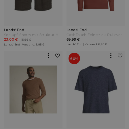
Lands' End
Lands' End
Schlupf-Shorts mit Struktur Herren Braun by Lands' End
CashTouch Feinstrick-Pullover mit Reißverschluss Herren Braun by Lands' End
23,00 €
69,99 €
45,99 €
Lands' End | Versand: 6,95 €
Lands' End | Versand: 6,95 €
60%