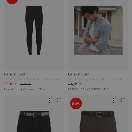
Lands' End
Lands' End
Thermaskin Lange Unterhose Heat Edition Herren Schwarz by Lands' End
Supima Kurzarm-Shirt mit Rundhalsausschnitt Herren Weiß by Lands' End
13,00 €
44,99 €
44,99 €
Lands' End | Versand: 6,95 €
Lands' End | Versand: 6,95 €
60%