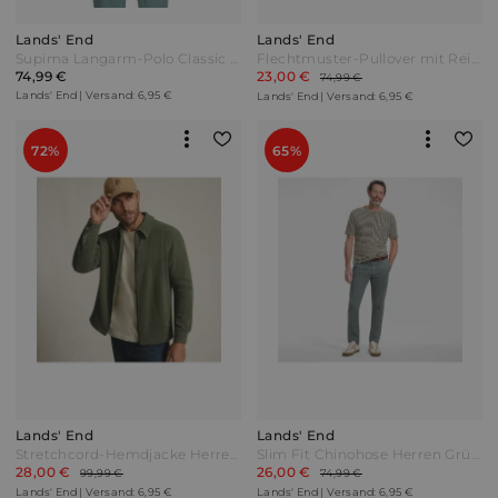
Lands' End
Lands' End
Supima Langarm-Polo Classic Fit Herren Schwarz Baumwolle by Lands' End
Flechtmuster-Pullover mit Reißverschluss Herren Weiß by Lands' End
74,99 €
23,00 €
74,99 €
Lands' End | Versand: 6,95 €
Lands' End | Versand: 6,95 €
72%
65%
Lands' End
Lands' End
Stretchcord-Hemdjacke Herren Grün by Lands' End
Slim Fit Chinohose Herren Grün by Lands' End
28,00 €
26,00 €
99,99 €
74,99 €
Lands' End | Versand: 6,95 €
Lands' End | Versand: 6,95 €