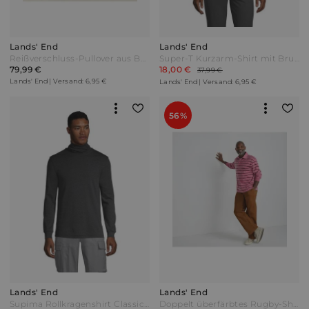
Lands' End
Lands' End
Reißverschluss-Pullover aus Bedford-Ripp Herren Rot by Lands' End
Super-T Kurzarm-Shirt mit Brusttasche Classic Fit Herren Weiß Jersey by Lands' End
79,99 €
18,00 €
37,99 €
Lands' End | Versand: 6,95 €
Lands' End | Versand: 6,95 €
56%
Lands' End
Lands' End
Supima Rollkragenshirt Classic Fit Herren Schwarz Baumwolle by Lands' End
Doppelt überfärbtes Rugby-Shirt Herren Rot by Lands' End