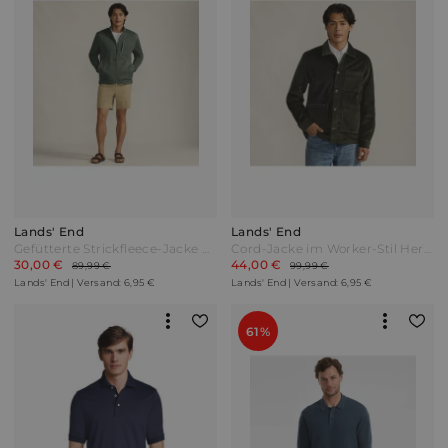
Lands' End
Lands' End
Gefütterte Strickfleece-Jacke Herren Grün by Lands' End
Cord-Jacke im Worker-Stil Herren Braun by Lands' End
30,00 €
44,00 €
89,99 €
99,99 €
Lands' End | Versand: 6,95 €
Lands' End | Versand: 6,95 €
61%