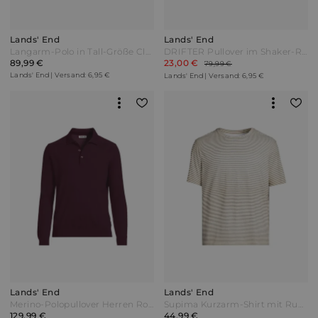
Lands' End
Lands' End
Langarm-Polo in Tall-Größe Classic Fit Herren Grün by Lands' End
DRIFTER Pullover im Shaker-Rippstrick Herren Blau by Lands' End
89,99 €
23,00 €
79,99 €
Lands' End | Versand: 6,95 €
Lands' End | Versand: 6,95 €
Lands' End
Lands' End
Merino-Polopullover Herren Rot by Lands' End
Supima Kurzarm-Shirt mit Rundhalsausschnitt Herren Weiß by Lands' End
129,99 €
44,99 €