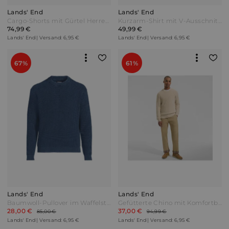
Lands' End
Lands' End
Cargo-Shorts mit Gürtel Herren Grün by Lands' End
Kurzarm-Shirt mit V-Ausschnitt (3er-Set) in Tall-Größe Herren Schwarz by Lands' End
74,99 €
49,99 €
Lands' End | Versand: 6,95 €
Lands' End | Versand: 6,95 €
67%
61%
Lands' End
Lands' End
Baumwoll-Pullover im Waffelstrick DRIFTER Herren Blau by Lands' End
Gefütterte Chino mit Komfortbund Herren Beige by Lands' End
28,00 €
37,00 €
85,00 €
94,99 €
Lands' End | Versand: 6,95 €
Lands' End | Versand: 6,95 €