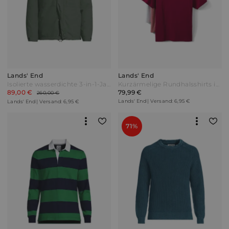
Lands' End
Lands' End
Isolierte wasserdichte 3-in-1-Jacke Squall Herren Grün by Lands' End
Kurzärmelige Rundhalsshirts im 3er-Set Herren Sonstige by Lands' End
89,00 €
79,99 €
260,00 €
Lands' End | Versand: 6,95 €
Lands' End | Versand: 6,95 €
71%