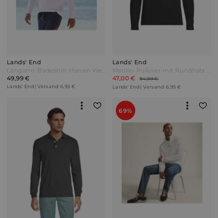
Lands' End
Lands' End
Langarm-Badeshirt Herren Weiß by Lands' End
Merino-Pullover mit Rundhals Herren Schwarz by Lands' End
49,99 €
47,00 €
94,99 €
Lands' End | Versand: 6,95 €
Lands' End | Versand: 6,95 €
69%