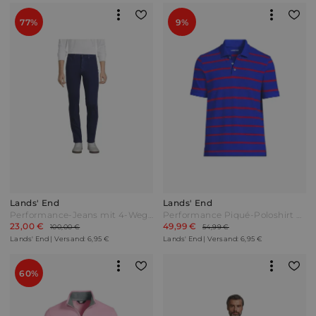
77%
9%
Lands' End
Lands' End
Performance-Jeans mit 4-Wege-Stretch Slim Fit Herren Blau by Lands' End
Performance Piqué-Poloshirt Herren Blau by Lands' End
23,00 €
49,99 €
100,00 €
54,99 €
Lands' End | Versand: 6,95 €
Lands' End | Versand: 6,95 €
60%