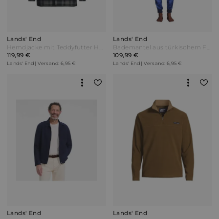
Lands' End
Lands' End
Hemdjacke mit Teddyfutter Herren Blau by Lands' End
Bademantel aus türkischem Frottee Herren Blau Baumwolle by Lands' End
119,99 €
109,99 €
Lands' End | Versand: 6,95 €
Lands' End | Versand: 6,95 €
Lands' End
Lands' End