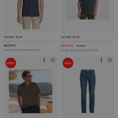
Lands' End
Lands' End
Supima Kurzarm-Polo Classic Fit Herren Blau Baumwolle by Lands' End
Feinstrick-Poloshirt aus Baumwolle Herren Blau by Lands' End
69,99 €
29,00 €
74,99 €
Lands' End | Versand: 6,95 €
Lands' End | Versand: 6,95 €
68%
40%