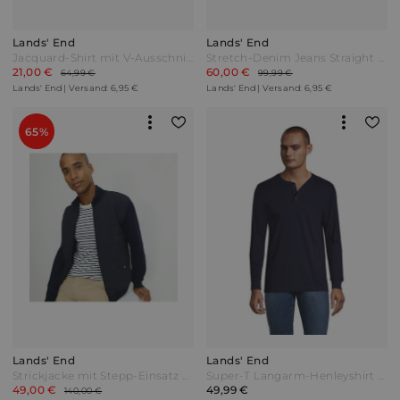
Lands' End
Lands' End
Jacquard-Shirt mit V-Ausschnitt Herren Braun by Lands' End
Stretch-Denim Jeans Straight Fit Herren Blau by Lands' End
21,00 €
60,00 €
64,99 €
99,99 €
Lands' End | Versand: 6,95 €
Lands' End | Versand: 6,95 €
65%
Lands' End
Lands' End
Strickjacke mit Stepp-Einsatz und Reißverschluss Herren Blau by Lands' End
Super-T Langarm-Henleyshirt Classic Fit Herren Blau Jersey by Lands' End
49,00 €
49,99 €
140,00 €