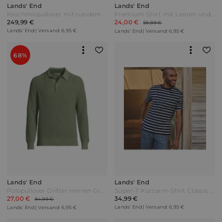
Lands' End
Lands' End
Kaschmirpullover mit rundem Ausschnitt in Tall-Größe Herren Braun by Lands' End
Premium Shirt mit Leinen und Waffelstruktur Herren Blau by Lands' End
249,99 €
24,00 €
59,99 €
Lands' End | Versand: 6,95 €
Lands' End | Versand: 6,95 €
68%
Lands' End
Lands' End
Polopullover Drifter Herren Grün by Lands' End
Super-T Kurzarm-Shirt Classic Fit Herren Blau by Lands' End
27,00 €
34,99 €
84,99 €
Lands' End | Versand: 6,95 €
Lands' End | Versand: 6,95 €