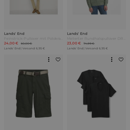
Lands' End
Lands' End
Feinstrick-Pullover mit Polokragen und Reißverschluss Herren Braun by Lands' End
Melierter Rundhalspullover DRIFTER Herren Grün by Lands' End
24,00 €
23,00 €
60,00 €
74,99 €
Lands' End | Versand: 6,95 €
Lands' End | Versand: 6,95 €