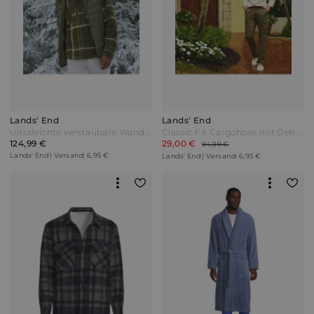
Lands' End
Lands' End
Ultraleichte verstaubare Wanderweight-Daunenweste Herren Grün by Lands' End
Classic Fit Cargohose mit Dehnbund Herren Grün by Lands' End
124,99 €
29,00 €
94,99 €
Lands' End | Versand: 6,95 €
Lands' End | Versand: 6,95 €