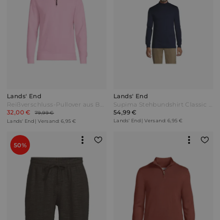
Lands' End
Lands' End
Reißverschluss-Pullover aus Bedford-Ripp in Tallgröße Herren Pink by Lands' End
Supima Stehbundshirt Classic Fit Herren Blau by Lands' End
32,00 €
54,99 €
79,99 €
Lands' End | Versand: 6,95 €
Lands' End | Versand: 6,95 €
50%