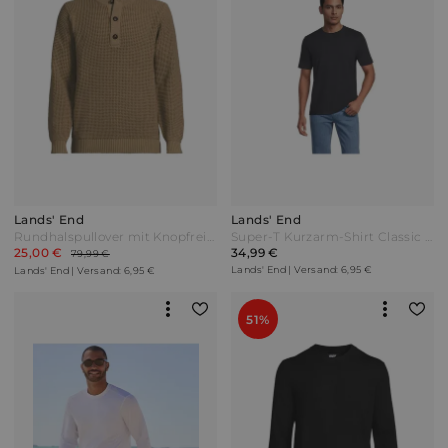
Lands' End
Lands' End
Rundhalspullover mit Knopfreihe Herren Braun by Lands' End
Super-T Kurzarm-Shirt Classic Fit Tallgröße Herren Schwarz by Lands' End
25,00 €
34,99 €
79,99 €
Lands' End | Versand: 6,95 €
Lands' End | Versand: 6,95 €
51%