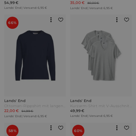
54,99 €
35,00 €
80,00 €
Lands' End | Versand: 6,95 €
Lands' End | Versand: 6,95 €
66%
Lands' End
Lands' End
Ottoman-Rippshirt mit langen Ärmeln Herren Blau by Lands' End
Kurzarm-Shirt mit V-Ausschnitt (3er-Set) in Tall-Größe Herren Grau by Lands' End
22,00 €
49,99 €
64,99 €
Lands' End | Versand: 6,95 €
Lands' End | Versand: 6,95 €
58%
60%