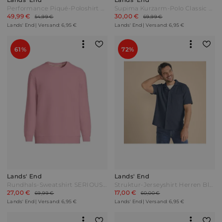
Performance Piqué-Poloshirt Herren Blau by Lands' End
Supima Kurzarm-Polo Classic Fit Herren Grün by Lands' End
49,99 €
30,00 €
54,99 €
69,99 €
Lands' End | Versand: 6,95 €
Lands' End | Versand: 6,95 €
61%
72%
Lands' End
Lands' End
Rundhals-Sweatshirt SERIOUS SWEATS Herren Rot by Lands' End
Struktur-Jerseyshirt Herren Blau by Lands' End
27,00 €
17,00 €
69,99 €
60,00 €
Lands' End | Versand: 6,95 €
Lands' End | Versand: 6,95 €