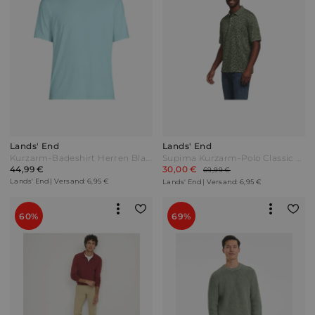
Lands' End
Lands' End
Kurzarm-Badeshirt Herren Blau by Lands' End
Supima Kurzarm-Polo Classic Fit Herren Grün by Lands' End
44,99 €
30,00 €
69,99 €
Lands' End | Versand: 6,95 €
Lands' End | Versand: 6,95 €
60%
69%