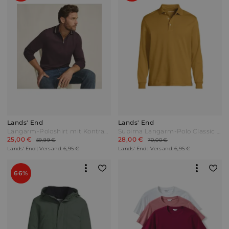
Lands' End
Lands' End
Langarm-Poloshirt mit Kontrastkragen Herren Braun by Lands' End
Supima Langarm-Polo Classic Fit Herren Gelb by Lands' End
25,00 €
28,00 €
59,99 €
70,00 €
Lands' End | Versand: 6,95 €
Lands' End | Versand: 6,95 €
66%