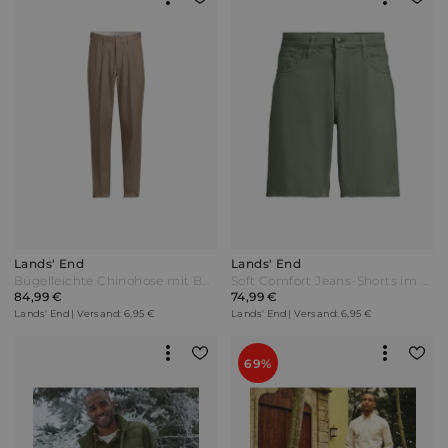
Lands' End
Lands' End
Bügelleichte Chinohose mit Bundfalten Komfortbund Classic Fit Herren Beige by Lands' End
Soft Comfort Jeans-Shorts im Leinenmix Herren Grün by Lands' End
84,99 €
74,99 €
Lands' End | Versand: 6,95 €
Lands' End | Versand: 6,95 €
69%