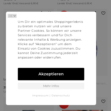
Lands' End | Versand: 6,95 €
Lands' End | Versand: 6,95 €
69%
Um Dir ein optimales Shoppingerlebnis
zu bieten nutzen wir und unsere
Partner Cookies. So können wir unsere
Services verbessern und für Dich
relevante Inhalte & Werbung anzeigen.
Klicke auf "Akzeptieren" um dem
Einsatz von Cookies zuzustimmen. Du
kannst Deine Zustimmung jederzeit
anpassen oder widerrufen.
Akzeptieren
Lands' End
Lands' End
Super-T Stehbundshirt Classic Fit Herren Schwarz Jersey by Lands' End
Flanellhemd Classic Fit Herren Weiß by Lands' End
Mehr Infos
39,99 €
22,00 €
70,00 €
Lands' End | Versand: 6,95 €
Lands' End | Versand: 6,95 €
Impressum
|
Datenschutz
66%