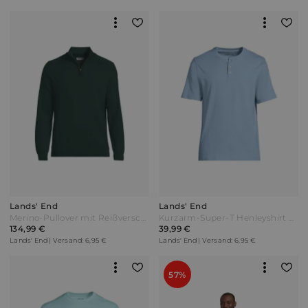
Lands' End
Lands' End
Merino-Pullover mit Reißverschluss Herren Grün by Lands' End
Kurzarm-Super-T Henleyshirt Herren Blau by Lands' End
134,99 €
39,99 €
Lands' End | Versand: 6,95 €
Lands' End | Versand: 6,95 €
57%