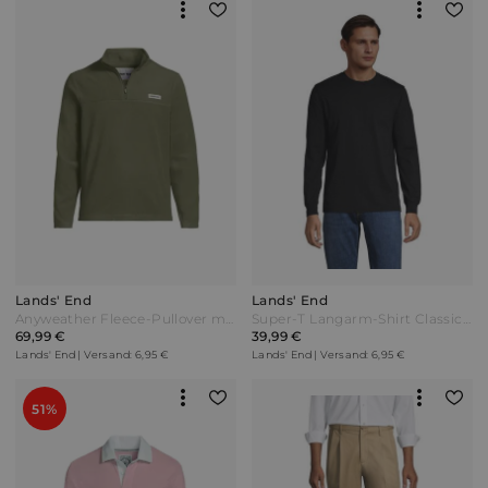
Lands' End
Lands' End
Anyweather Fleece-Pullover mit Reißverschluss Herren Grün by Lands' End
Super-T Langarm-Shirt Classic Fit Herren Schwarz Jersey by Lands' End
69,99 €
39,99 €
Lands' End | Versand: 6,95 €
Lands' End | Versand: 6,95 €
51%