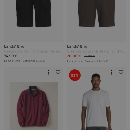
Lands' End
Lands' End
Cargo-Shorts mit Gürtel Herren Schwarz by Lands' End
Chino-Shorts mit Textur und Gürtel Herren Braun by Lands' End
74,99 €
20,00 €
49,99 €
Lands' End | Versand: 6,95 €
Lands' End | Versand: 6,95 €
53%