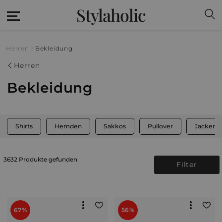
Stylaholic
Herren
Bekleidung
Herren
Bekleidung
Shirts
Hemden
Sakkos
Pullover
Jacken
3632 Produkte gefunden
Filter
67%
56%