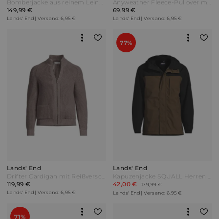
Bomberjacke aus reinem Leinen Herren Blau by Lands' End
Anyweather Fleece-Pullover mit Reißverschluss Herren Braun by Lands' End
149,99 €
69,99 €
Lands' End | Versand: 6,95 €
Lands' End | Versand: 6,95 €
77%
Lands' End
Lands' End
Drifter Cardigan mit Reißverschluss Herren Braun by Lands' End
Kapuzenjacke SQUALL Herren Braun by Lands' End
119,99 €
42,00 €
179,99 €
Lands' End | Versand: 6,95 €
Lands' End | Versand: 6,95 €
71%