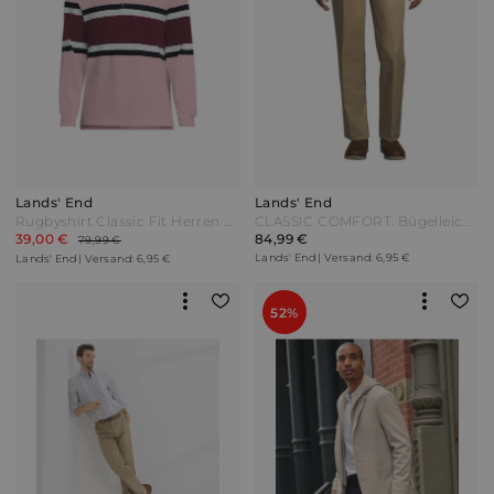
Lands' End
Lands' End
Rugbyshirt Classic Fit Herren Pink by Lands' End
CLASSIC COMFORT. Bügelleichte Chinos mit Bundfalten Herren Beige Baumwolle by Lands' End
39,00 €
84,99 €
79,99 €
Lands' End | Versand: 6,95 €
Lands' End | Versand: 6,95 €
52%