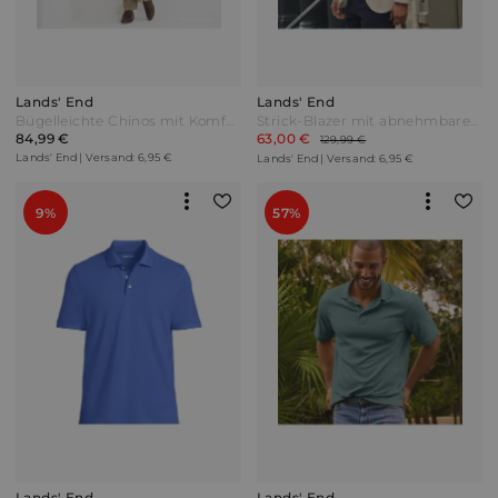
Lands' End
Lands' End
Bügelleichte Chinos mit Komfortbund Herren Beige by Lands' End
Strick-Blazer mit abnehmbarer Kapuze Herren Weiß by Lands' End
84,99 €
63,00 €
129,99 €
Lands' End | Versand: 6,95 €
Lands' End | Versand: 6,95 €
9%
57%
Lands' End
Lands' End