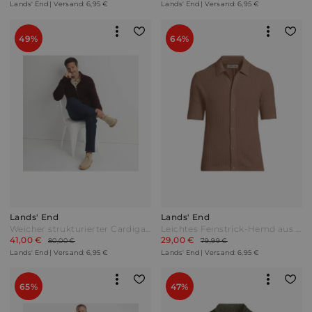
Lands' End | Versand: 6,95 €
Lands' End | Versand: 6,95 €
49%
64%
Lands' End
Lands' End
Weicher strukturierter Cardigan mit durchgängigem Reißverschluss Herren Lila by Lands' End
Leichtes Feinstrick-Hemd aus Baumwolle Herren Braun by Lands' End
41,00 €
29,00 €
80,00 €
79,99 €
Lands' End | Versand: 6,95 €
Lands' End | Versand: 6,95 €
65%
47%