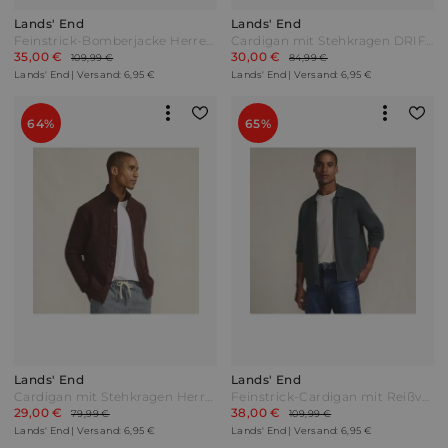
Lands' End
Lands' End
Feinstrick-Bomberjacke Herren Weiß by Lands' End
Cardigan mit Stehkragen DRIFTER Herren Blau by Lands' End
35,00 €
30,00 €
109,99 €
84,99 €
Lands' End | Versand: 6,95 €
Lands' End | Versand: 6,95 €
64%
65%
Lands' End
Lands' End
Cardigan mit Stehkragen Herren Braun by Lands' End
Feinstrick-Cardigan mit Reißverschluss Herren Grau by Lands' End
29,00 €
38,00 €
79,99 €
109,99 €
Lands' End | Versand: 6,95 €
Lands' End | Versand: 6,95 €