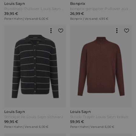
Louis Sayn
Bonprix
Rundhals-Pullover Louis Sayn grün
bonprix gerippter Pullover aus Baumwoll-Mix Schwarz
39,95 €
26,99 €
Peter Hahn | Versand: 6,00 €
Bonprix | Versand: 4,95 €
Louis Sayn
Louis Sayn
Strickjacke Louis Sayn schwarz
Strick-Troyer Louis Sayn braun
99,95 €
59,95 €
Peter Hahn | Versand: 6,00 €
Peter Hahn | Versand: 6,00 €