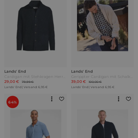
Lands' End
Lands' End
Cardigan mit Stehkragen Herren Blau by Lands' End
Gerippter Cardigan mit Schalkragen DRIFTER Herren Weiß by Lands' End
29,00 €
39,00 €
79,99 €
100,00 €
Lands' End | Versand: 6,95 €
Lands' End | Versand: 6,95 €
64%