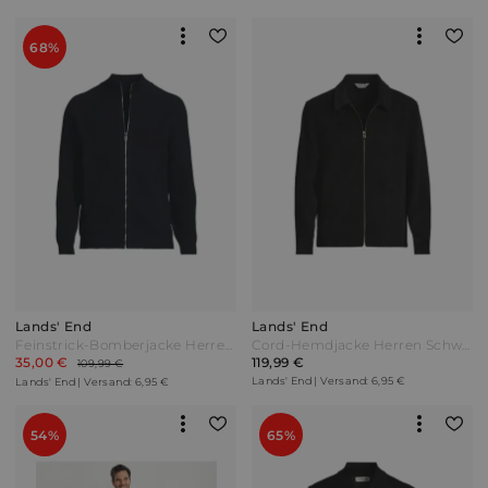
68%
Lands' End
Lands' End
Feinstrick-Bomberjacke Herren Blau by Lands' End
Cord-Hemdjacke Herren Schwarz by Lands' End
35,00 €
119,99 €
109,99 €
Lands' End | Versand: 6,95 €
Lands' End | Versand: 6,95 €
54%
65%