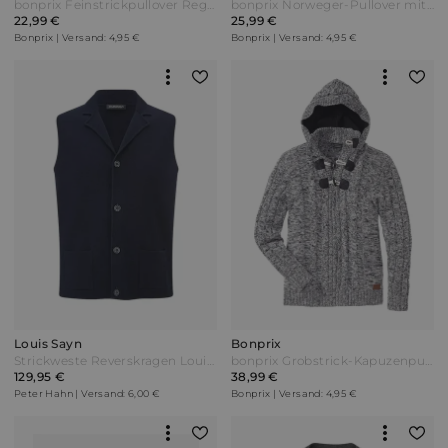
bonprix Feinstrickpullover Regular Fit Blau
bonprix Norweger-Pullover mit Rollkragen Grau
22,99 €
25,99 €
Bonprix | Versand: 4,95 €
Bonprix | Versand: 4,95 €
Louis Sayn
Bonprix
Strickweste Reverskragen Louis Sayn blau
bonprix Grobstrick-Kapuzenpullover mit Baumwolle Schwarz
129,95 €
38,99 €
Peter Hahn | Versand: 6,00 €
Bonprix | Versand: 4,95 €