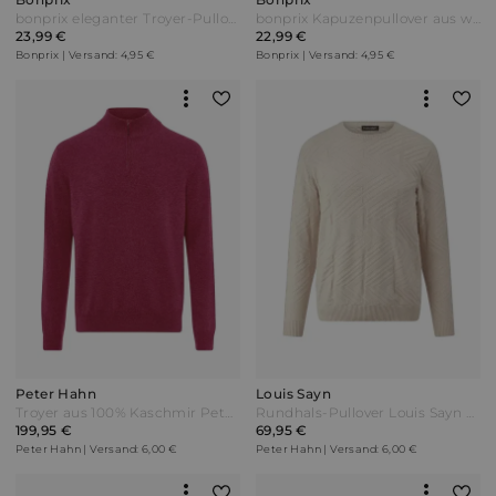
bonprix eleganter Troyer-Pullover mit Baumwolle Schwarz
bonprix Kapuzenpullover aus weichem Baumwollmix Blau
23,99 €
22,99 €
Bonprix | Versand: 4,95 €
Bonprix | Versand: 4,95 €
Peter Hahn
Louis Sayn
Troyer aus 100% Kaschmir Peter Hahn rot
Rundhals-Pullover Louis Sayn beige
199,95 €
69,95 €
Peter Hahn | Versand: 6,00 €
Peter Hahn | Versand: 6,00 €