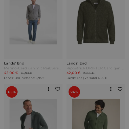
Lands' End
Lands' End
Merino-Cardigan mit Reißverschluss Herren Grau by Lands' End
Rippstrick DRIFTER Cardigan Herren Grün by Lands' End
42,00 €
42,00 €
119,99 €
79,99 €
Lands' End | Versand: 6,95 €
Lands' End | Versand: 6,95 €
65%
74%