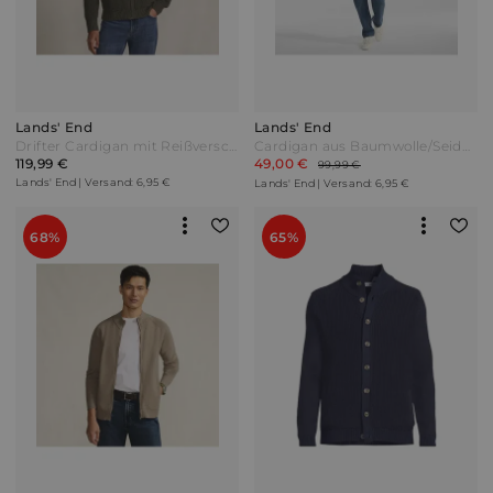
Lands' End
Lands' End
Drifter Cardigan mit Reißverschluss Herren Grün by Lands' End
Cardigan aus Baumwolle/Seidenmix Herren Blau by Lands' End
119,99 €
49,00 €
99,99 €
Lands' End | Versand: 6,95 €
Lands' End | Versand: 6,95 €
68%
65%