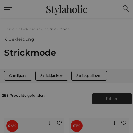
Stylaholic
Herren
Bekleidung
Strickmode
Bekleidung
Strickmode
Cardigans
Strickjacken
Strickpullover
258 Produkte gefunden
Filter
64%
61%