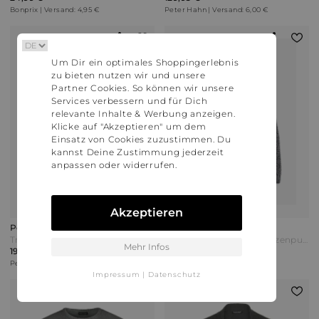
Bonprix | Versand: 4,95 €
Peter Hahn | Versand: 6,00 €
Um Dir ein optimales Shoppingerlebnis
zu bieten nutzen wir und unsere
Partner Cookies. So können wir unsere
Services verbessern und für Dich
relevante Inhalte & Werbung anzeigen.
Klicke auf "Akzeptieren" um dem
Einsatz von Cookies zuzustimmen. Du
kannst Deine Zustimmung jederzeit
anpassen oder widerrufen.
Akzeptieren
Peter Hahn
Bonprix
Troyer aus 100% Kaschmir Peter Hahn blau
bonprix Grobstrick-Kapuzenpullover mit Bikerdetails Schwarz
Mehr Infos
199,95 €
26,99 €
Peter Hahn | Versand: 6,00 €
Bonprix | Versand: 4,95 €
Impressum
|
Datenschutz