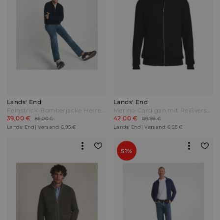
Lands' End
Lands' End
Feinstrick-Bomberjacke Herren Blau by Lands' End
Merino-Cardigan mit Reißverschluss Herren Schwarz by Lands' End
39,00 €
42,00 €
85,00 €
119,99 €
Lands' End | Versand: 6,95 €
Lands' End | Versand: 6,95 €
51%