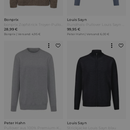
Bonprix
Louis Sayn
bonprix Zopfstrick Troyer-Pullover mit Wollanteil Braun
Rundhals-Pullover Louis Sayn blau
28,99 €
99,95 €
Bonprix | Versand: 4,95 €
Peter Hahn | Versand: 6,00 €
Peter Hahn
Louis Sayn
Pullover aus 100% Premium-Kaschmir Peter Hahn grau
Strickjacke Louis Sayn blau