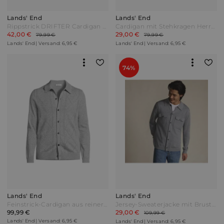
Lands' End
Lands' End
Rippstrick DRIFTER Cardigan Herren Braun by Lands' End
Cardigan mit Stehkragen Herren Grün by Lands' End
42,00 €
29,00 €
79,99 €
79,99 €
Lands' End | Versand: 6,95 €
Lands' End | Versand: 6,95 €
74%
Lands' End
Lands' End
Feinstrick-Cardigan aus reiner Baumwolle mit Argyle-Muster Herren Grau by Lands' End
Jersey-Sweaterjacke mit Brusttaschen Herren Grau by Lands' End
99,99 €
29,00 €
109,99 €
Lands' End | Versand: 6,95 €
Lands' End | Versand: 6,95 €