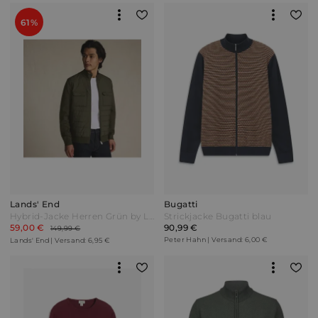
61%
Lands' End
Bugatti
Hybrid-Jacke Herren Grün by Lands' End
Strickjacke Bugatti blau
59,00 €
90,99 €
149,99 €
Peter Hahn | Versand: 6,00 €
Lands' End | Versand: 6,95 €