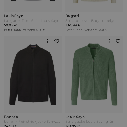
Louis Sayn
Bugatti
Langarm-Polo-Shirt Louis Sayn blau
Strickpullover Bugatti beige
59,95 €
104,99 €
Peter Hahn | Versand: 6,00 €
Peter Hahn | Versand: 6,00 €
Bonprix
Louis Sayn
bonprix Feinstrickjacke Schwarz
Strickjacke Louis Sayn grün
24,99 €
129,95 €