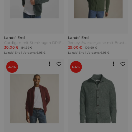
Lands' End
Lands' End
Cardigan mit Stehkragen DRIFTER Herren Grün by Lands' End
Jersey-Sweaterjacke mit Brusttaschen Herren Grün by Lands' End
30,00 €
29,00 €
84,99 €
109,99 €
Lands' End | Versand: 6,95 €
Lands' End | Versand: 6,95 €
47%
64%