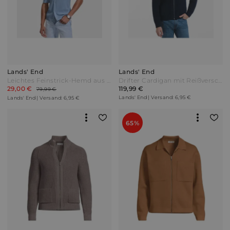
Lands' End
Lands' End
Leichtes Feinstrick-Hemd aus Baumwolle Herren Blau by Lands' End
Drifter Cardigan mit Reißverschluss Herren Blau by Lands' End
29,00 €
119,99 €
79,99 €
Lands' End | Versand: 6,95 €
Lands' End | Versand: 6,95 €
65%