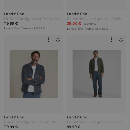
Lands' End
Lands' End
Drifter Cardigan mit Reißverschluss Herren Braun by Lands' End
Feinstrick-Cardigan mit Reißverschluss Herren Braun by Lands' End
119,99 €
38,00 €
109,99 €
Lands' End | Versand: 6,95 €
Lands' End | Versand: 6,95 €
Lands' End
Lands' End
Cord-Hemdjacke Herren Blau by Lands' End
Feinstrick-Cardigan aus reiner Baumwolle mit Argyle-Muster Herren Grün by Lands' End
119,99 €
99,99 €