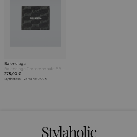
Balenciaga
Balenciaga Portemonnaie BB aus Leder Schwarz
275,00 €
Mytheresa | Versand: 0,00 €
Stylaholic