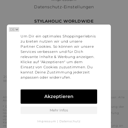
Datenschutz-Einstellungen
STYLAHOLIC WORLDWIDE
Deutschland
Um Dir ein optimales Shoppingerlebnis
Österreich
zu bieten nutzen wir und unsere
Schweiz
Partner Cookies. So können wir unsere
France
Services verbessern und für Dich
relevante Inhalte & Werbung anzeigen.
United States
Klicke auf "Akzeptieren" um dem
Einsatz von Cookies zuzustimmen. Du
kannst Deine Zustimmung jederzeit
2016 - 2026 © Stylaholic.
anpassen oder widerrufen.
Made for you with love in munich.
Akzeptieren
Alle Preise inkl. der jeweils geltenden gesetzlichen Mehrwertsteuer. Alle
Angaben ohne Gewähr.
* Die angezeigten Preise beinhalten Rabatte, die durch die Nutzung der
Gutschein-Codes auf den Seiten unserer Partner voraussichtlich
Mehr Infos
realisiert werden können. Stylaholic führt keine vollständige Prüfung
der Gutschein-Codes durch und es kann daher in Einzelfällen
vorkommen, dass die Gutscheine abweichend von unserem
Impressum
|
Datenschutz
Kenntnisstand bei dem jeweiligen Shop nicht oder nur teilweise
verwendet werden können. Darüber hinaus kann deren Verwendung an