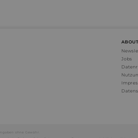
ABOUT
Newsle
Jobs
Datenr
Nutzu
Impre
Datens
e Angaben ohne Gewähr.