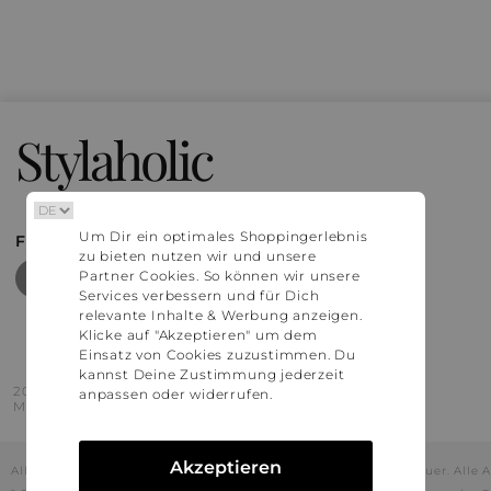
Stylaholic
Um Dir ein optimales Shoppingerlebnis
FIND MORE INSPIRATION
zu bieten nutzen wir und unsere
Partner Cookies. So können wir unsere
Services verbessern und für Dich
relevante Inhalte & Werbung anzeigen.
Klicke auf "Akzeptieren" um dem
Einsatz von Cookies zuzustimmen. Du
kannst Deine Zustimmung jederzeit
2016 - 2026 © Stylaholic.
anpassen oder widerrufen.
Made for you with love in munich.
Akzeptieren
Alle Preise inkl. der jeweils geltenden gesetzlichen Mehrwertsteuer. All