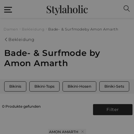
Stylaholic
Damen
Bekleidung
Bade- & Surfmode
by Amon Amarth
Bekleidung
Bade- & Surfmode by
Amon Amarth
Bikinis
Bikini-Tops
Bikini-Hosen
Biniki-Sets
0 Produkte gefunden
Filter
AMON AMARTH