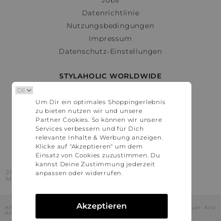
Datenrichtlinie
Nutzungsbedingungen
Impressum
Datenschutz-Einstellungen
STYLAHOLIC WORLDWIDE
Deutschland
Um Dir ein optimales Shoppingerlebnis
Österreich
zu bieten nutzen wir und unsere
Schweiz
Partner Cookies. So können wir unsere
France
Services verbessern und für Dich
relevante Inhalte & Werbung anzeigen.
United States
Klicke auf "Akzeptieren" um dem
Einsatz von Cookies zuzustimmen. Du
kannst Deine Zustimmung jederzeit
2016 - 2026 © Stylaholic.
anpassen oder widerrufen.
Made for you with love in munich.
Akzeptieren
Alle Preise inkl. der jeweils geltenden gesetzlichen Mehrwertsteuer. Alle
Angaben ohne Gewähr.