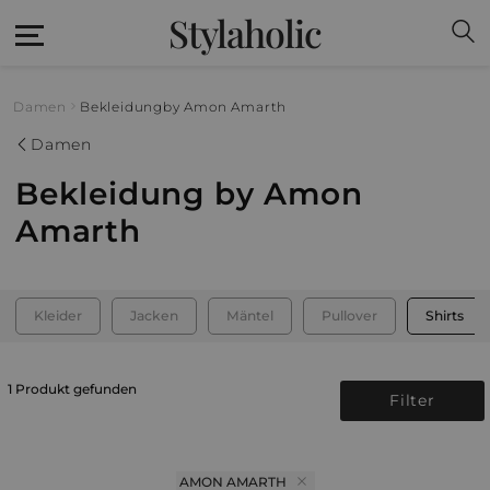
Stylaholic
Damen
Bekleidung
by Amon Amarth
Damen
Bekleidung by Amon
Amarth
Kleider
Jacken
Mäntel
Pullover
Shirts
1 Produkt gefunden
Filter
AMON AMARTH