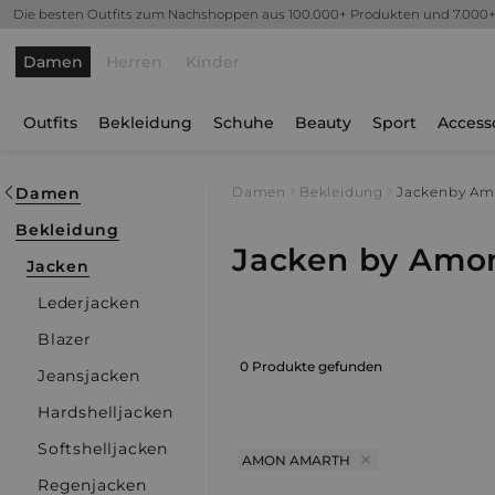
Die besten Outfits zum Nachshoppen aus 100.000+ Produkten und 7.000
Damen
Herren
Kinder
Outfits
Bekleidung
Schuhe
Beauty
Sport
Access
Damen
Damen
Bekleidung
Jacken
by Am
Bekleidung
Jacken by Amo
Jacken
Lederjacken
Blazer
0 Produkte gefunden
Jeansjacken
Hardshelljacken
Softshelljacken
AMON AMARTH
Regenjacken