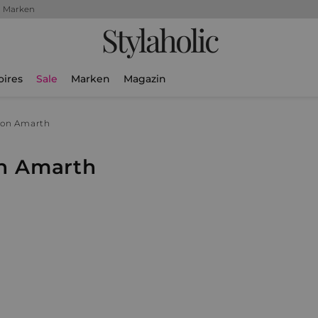
+ Marken
Stylaholic
oires
Sale
Marken
Magazin
on Amarth
n Amarth