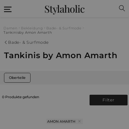
Stylaholic
Damen
Bekleidung
Bade- & Surfmode
Tankinis
by Amon Amarth
Bade- & Surfmode
Tankinis by Amon Amarth
Oberteile
0 Produkte gefunden
Filter
AMON AMARTH