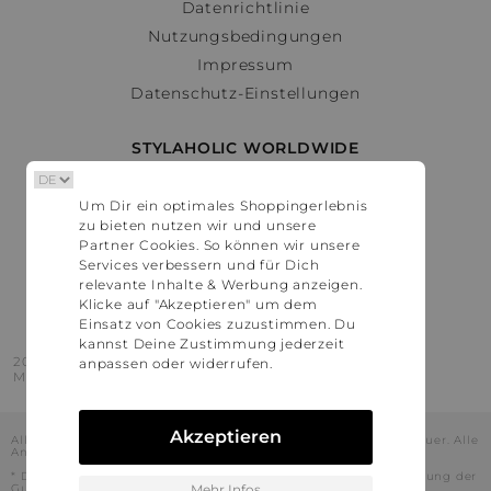
Datenrichtlinie
Nutzungsbedingungen
Impressum
Datenschutz-Einstellungen
STYLAHOLIC WORLDWIDE
Deutschland
Um Dir ein optimales Shoppingerlebnis
Österreich
zu bieten nutzen wir und unsere
Schweiz
Partner Cookies. So können wir unsere
France
Services verbessern und für Dich
relevante Inhalte & Werbung anzeigen.
United States
Klicke auf "Akzeptieren" um dem
Einsatz von Cookies zuzustimmen. Du
kannst Deine Zustimmung jederzeit
2016 - 2026 © Stylaholic.
anpassen oder widerrufen.
Made for you with love in munich.
Akzeptieren
Alle Preise inkl. der jeweils geltenden gesetzlichen Mehrwertsteuer. Alle
Angaben ohne Gewähr.
* Die angezeigten Preise beinhalten Rabatte, die durch die Nutzung der
Gutschein-Codes auf den Seiten unserer Partner voraussichtlich
Mehr Infos