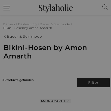
Stylaholic
Damen
Bekleidung
Bade- & Surfmode
Bikini-Hosen
by Amon Amarth
Bade- & Surfmode
Bikini-Hosen by Amon
Amarth
0 Produkte gefunden
Filter
AMON AMARTH