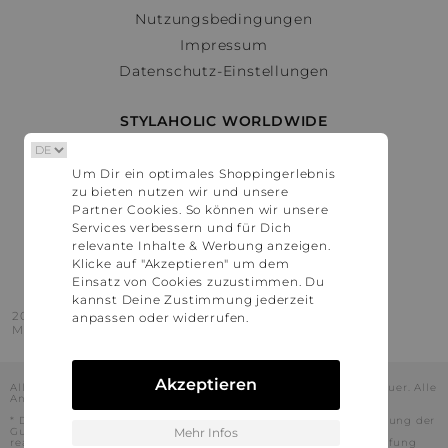
Nutzungsbedingungen
Impressum
Datenschutz-Einstellungen
STYLAHOLIC WORLDWIDE
Deutschland
Um Dir ein optimales Shoppingerlebnis
Österreich
zu bieten nutzen wir und unsere
Schweiz
Partner Cookies. So können wir unsere
France
Services verbessern und für Dich
relevante Inhalte & Werbung anzeigen.
United States
Klicke auf "Akzeptieren" um dem
Einsatz von Cookies zuzustimmen. Du
kannst Deine Zustimmung jederzeit
2016 - 2026 © Stylaholic.
anpassen oder widerrufen.
Made for you with love in munich.
Akzeptieren
Alle Preise inkl. der jeweils geltenden gesetzlichen Mehrwertsteuer. Alle
Angaben ohne Gewähr.
* Die angezeigten Preise beinhalten Rabatte, die durch die Nutzung der
Gutschein-Codes auf den Seiten unserer Partner voraussichtlich
Mehr Infos
realisiert werden können. Stylaholic führt keine vollständige Prüfung