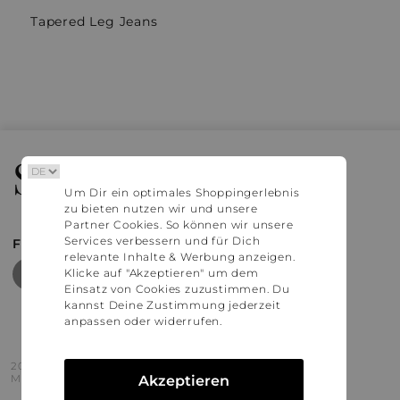
Tapered Leg Jeans
Stylaholic
Um Dir ein optimales Shoppingerlebnis
zu bieten nutzen wir und unsere
Partner Cookies. So können wir unsere
Services verbessern und für Dich
FIND MORE INSPIRATION
relevante Inhalte & Werbung anzeigen.
Klicke auf "Akzeptieren" um dem
Einsatz von Cookies zuzustimmen. Du
kannst Deine Zustimmung jederzeit
anpassen oder widerrufen.
2016 - 2026 © Stylaholic.
Made for you with love in munich.
Akzeptieren