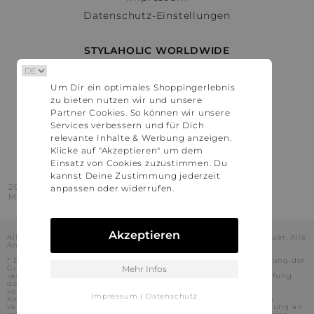
Datenschutz-Einstellungen
STYLAHOLIC WORLDWIDE
Deutschland
Um Dir ein optimales Shoppingerlebnis
Österreich
zu bieten nutzen wir und unsere
Schweiz
Partner Cookies. So können wir unsere
France
Services verbessern und für Dich
relevante Inhalte & Werbung anzeigen.
United States
Klicke auf "Akzeptieren" um dem
Einsatz von Cookies zuzustimmen. Du
kannst Deine Zustimmung jederzeit
2016 - 2026 © Stylaholic.
anpassen oder widerrufen.
Made for you with love in munich.
Akzeptieren
Alle Preise inkl. der jeweils geltenden gesetzlichen Mehrwertsteuer. Alle
Angaben ohne Gewähr.
* Die angezeigten Preise beinhalten Rabatte, die durch die Nutzung der
Gutschein-Codes auf den Seiten unserer Partner voraussichtlich
Mehr Infos
realisiert werden können. Stylaholic führt keine vollständige Prüfung
der Gutschein-Codes durch und es kann daher in Einzelfällen
vorkommen, dass die Gutscheine abweichend von unserem
Impressum
|
Datenschutz
Kenntnisstand bei dem jeweiligen Shop nicht oder nur teilweise
verwendet werden können. Darüber hinaus kann deren Verwendung an