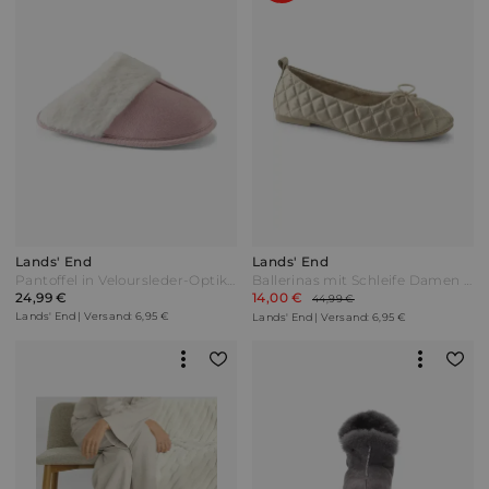
Lands' End
Lands' End
Pantoffel in Veloursleder-Optik Damen Pink by Lands' End
Ballerinas mit Schleife Damen Braun by Lands' End
24,99 €
14,00 €
44,99 €
Lands' End | Versand: 6,95 €
Lands' End | Versand: 6,95 €