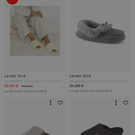
Lands' End
Lands' End
Lammfell-Pantoletten Damen Weiß by Lands' End
Mokassin-Slipper in Veloursleder-Optik Damen Grau by Lands' End
29,00 €
34,99 €
94,99 €
Lands' End | Versand: 6,95 €
Lands' End | Versand: 6,95 €