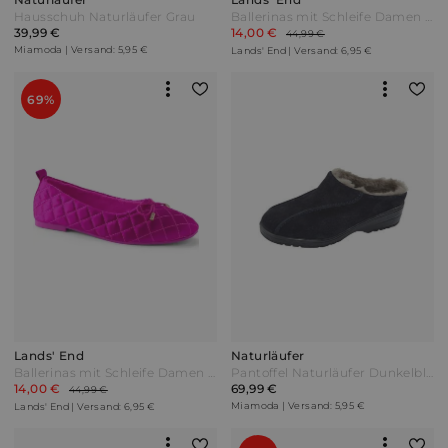
Hausschuh Naturläufer Grau
Ballerinas mit Schleife Damen Blau by Lands' End
39,99 €
14,00 €
44,99 €
Miamoda | Versand: 5,95 €
Lands' End | Versand: 6,95 €
69%
Lands' End
Naturläufer
Ballerinas mit Schleife Damen Pink by Lands' End
Pantoffel Naturläufer Dunkelblau
14,00 €
69,99 €
44,99 €
Miamoda | Versand: 5,95 €
Lands' End | Versand: 6,95 €