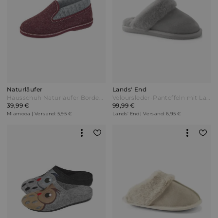
Naturläufer
Lands' End
Hausschuh Naturläufer Bordeaux Rot
Veloursleder-Pantoffeln mit Lammfell-Futter Damen Braun by Lands' End
39,99 €
99,99 €
Miamoda | Versand: 5,95 €
Lands' End | Versand: 6,95 €