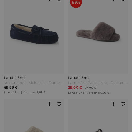
69%
Lands' End
Lands' End
Veloursleder-Mokassins Damen Blau by Lands' End
Lammfell-Pantoletten Damen Lila by Lands' End
69,99 €
29,00 €
94,99 €
Lands' End | Versand: 6,95 €
Lands' End | Versand: 6,95 €