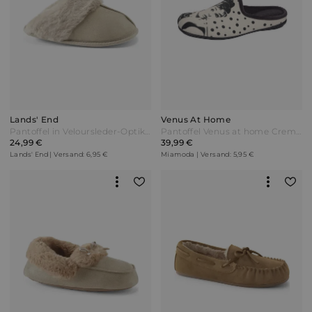
Lands' End
Venus At Home
Pantoffel in Veloursleder-Optik Damen Weiß by Lands' End
Pantoffel Venus at home Creme-Weiß/Schwarz Beige
24,99 €
39,99 €
Lands' End | Versand: 6,95 €
Miamoda | Versand: 5,95 €