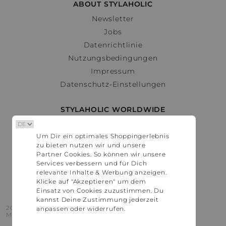
ABOUT STYLAHOLIC
Newsletter
Jobs
Datenrichtlinie
Nutzungsbedingungen
Impressum
Datenschutz-Einstellungen
STYLAHOLIC WORLDWIDE
Deutschland
Um Dir ein optimales Shoppingerlebnis
Österreich
zu bieten nutzen wir und unsere
Schweiz
Partner Cookies. So können wir unsere
France
Services verbessern und für Dich
relevante Inhalte & Werbung anzeigen.
United States
Klicke auf "Akzeptieren" um dem
Einsatz von Cookies zuzustimmen. Du
kannst Deine Zustimmung jederzeit
2016 - 2026 © Stylaholic.
anpassen oder widerrufen.
Made for you with love in munich.