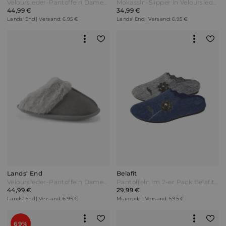
Veloursleder-Pantoffeln Damen Pink by Lands' End
Mokassin-Slipper in Veloursleder-Optik Damen Pink by Lands' End
44,99 €
34,99 €
Lands' End | Versand: 6,95 €
Lands' End | Versand: 6,95 €
Lands' End
Belafit
Veloursleder-Pantoffeln Damen Grau by Lands' End
Pantoffeln im 2-er Pack Belafit Grau Bunt
44,99 €
29,99 €
Lands' End | Versand: 6,95 €
Miamoda | Versand: 5,95 €
69%