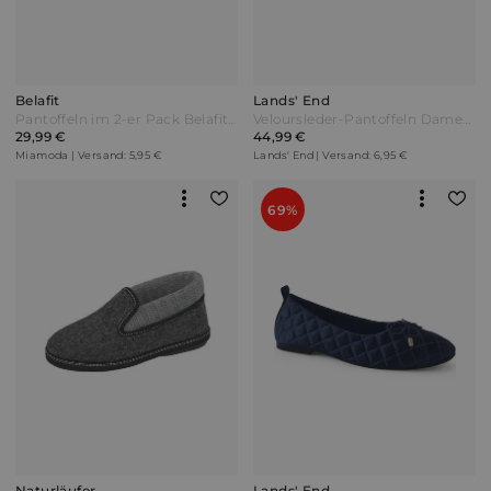
Belafit
Lands' End
Pantoffeln im 2-er Pack Belafit Schwarz Bunt
Veloursleder-Pantoffeln Damen Weiß by Lands' End
29,99 €
44,99 €
Miamoda | Versand: 5,95 €
Lands' End | Versand: 6,95 €
69%
Naturläufer
Lands' End