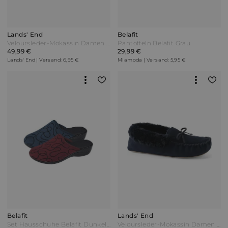
Lands' End
Belafit
Veloursleder-Mokassin Damen Braun by Lands' End
Pantoffeln Belafit Grau
49,99 €
29,99 €
Lands' End | Versand: 6,95 €
Miamoda | Versand: 5,95 €
Belafit
Lands' End
Set Hausschuhe Belafit Dunkelblau
Veloursleder-Mokassin Damen Blau by Lands' End