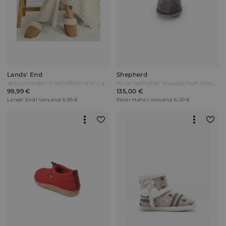
Lands' End
Shepherd
Veloursleder-Pantoffeln mit Lammfell-Futter Damen Braun by Lands' End
Knöchelhoher Hausschuh Shepherd grau
99,99 €
135,00 €
Lands' End | Versand: 6,95 €
Peter Hahn | Versand: 6,00 €