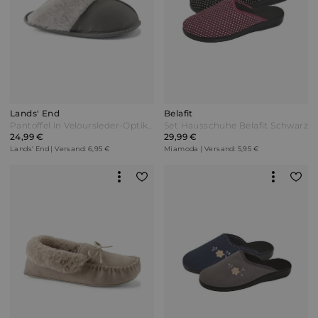
Lands' End
Belafit
Pantoffel in Veloursleder-Optik Damen Grau by Lands' End
Set Hausschuhe Belafit Schwarz
24,99 €
29,99 €
Lands' End | Versand: 6,95 €
Miamoda | Versand: 5,95 €