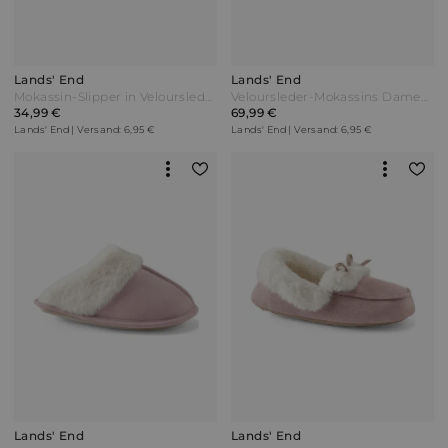
Lands' End
Lands' End
Mokassin-Slipper in Veloursleder-Optik Damen Weiß by Lands' End
Veloursleder-Mokassins Damen Beige by Lands' End
34,99 €
69,99 €
Lands' End | Versand: 6,95 €
Lands' End | Versand: 6,95 €
Lands' End
Lands' End