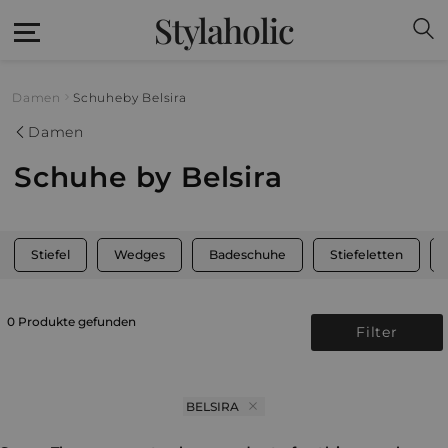
Stylaholic
Damen
Schuhe
by Belsira
Damen
Schuhe by Belsira
Stiefel
Wedges
Badeschuhe
Stiefeletten
0 Produkte gefunden
Filter
BELSIRA