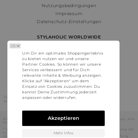
Nutzungsbedingungen
Impressum
Datenschutz-Einstellungen
STYLAHOLIC WORLDWIDE
Deutschland
Um Dir ein optimales Shoppingerlebnis
Österreich
zu bieten nutzen wir und unsere
Schweiz
Partner Cookies. So können wir unsere
France
Services verbessern und für Dich
relevante Inhalte & Werbung anzeigen.
United States
Klicke auf "Akzeptieren" um dem
Einsatz von Cookies zuzustimmen. Du
kannst Deine Zustimmung jederzeit
2016 - 2026 © Stylaholic.
anpassen oder widerrufen.
Made for you with love in munich.
Akzeptieren
Alle Preise inkl. der jeweils geltenden gesetzlichen Mehrwertsteuer. Alle
Angaben ohne Gewähr.
* Die angezeigten Preise beinhalten Rabatte, die durch die Nutzung der
Gutschein-Codes auf den Seiten unserer Partner voraussichtlich
Mehr Infos
realisiert werden können. Stylaholic führt keine vollständige Prüfung