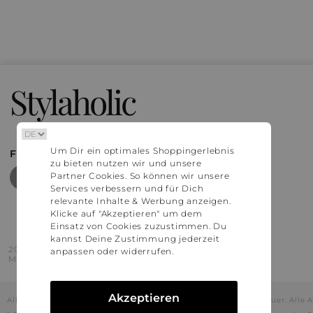
Stylaholic
Um Dir ein optimales Shoppingerlebnis
FIND MORE INSPIRATION
zu bieten nutzen wir und unsere
Partner Cookies. So können wir unsere
Services verbessern und für Dich
relevante Inhalte & Werbung anzeigen.
Klicke auf "Akzeptieren" um dem
Einsatz von Cookies zuzustimmen. Du
kannst Deine Zustimmung jederzeit
2016 - 2026 © Stylaholic.
anpassen oder widerrufen.
Made for you with love in munich.
Akzeptieren
Alle Preise inkl. der jeweils geltenden gesetzlichen Mehrwertsteuer. All