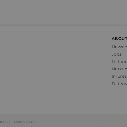
ABOUT
Newsle
Jobs
Datenr
Nutzu
Impre
Datens
e Angaben ohne Gewähr.