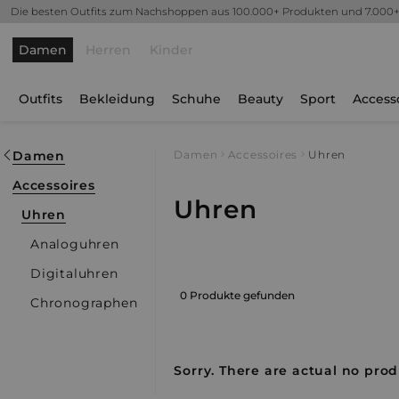
Die besten Outfits zum Nachshoppen aus 100.000+ Produkten und 7.000
Damen
Herren
Kinder
Outfits
Bekleidung
Schuhe
Beauty
Sport
Access
Damen
Damen
Accessoires
Uhren
Accessoires
Uhren
Uhren
Analoguhren
Digitaluhren
0 Produkte gefunden
Chronographen
Sorry. There are actual no prod