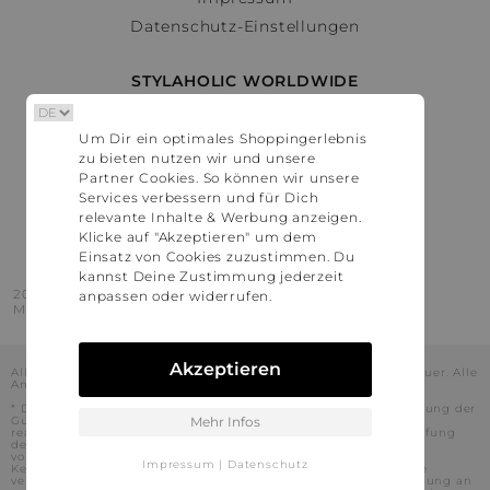
Datenschutz-Einstellungen
STYLAHOLIC WORLDWIDE
Deutschland
Um Dir ein optimales Shoppingerlebnis
Österreich
zu bieten nutzen wir und unsere
Schweiz
Partner Cookies. So können wir unsere
France
Services verbessern und für Dich
relevante Inhalte & Werbung anzeigen.
United States
Klicke auf "Akzeptieren" um dem
Einsatz von Cookies zuzustimmen. Du
kannst Deine Zustimmung jederzeit
2016 - 2026 © Stylaholic.
anpassen oder widerrufen.
Made for you with love in munich.
Akzeptieren
Alle Preise inkl. der jeweils geltenden gesetzlichen Mehrwertsteuer. Alle
Angaben ohne Gewähr.
* Die angezeigten Preise beinhalten Rabatte, die durch die Nutzung der
Gutschein-Codes auf den Seiten unserer Partner voraussichtlich
Mehr Infos
realisiert werden können. Stylaholic führt keine vollständige Prüfung
der Gutschein-Codes durch und es kann daher in Einzelfällen
vorkommen, dass die Gutscheine abweichend von unserem
Impressum
|
Datenschutz
Kenntnisstand bei dem jeweiligen Shop nicht oder nur teilweise
verwendet werden können. Darüber hinaus kann deren Verwendung an