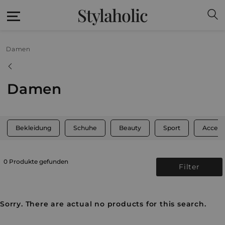
Stylaholic
Damen
Damen
Bekleidung
Schuhe
Beauty
Sport
Access
0 Produkte gefunden
Filter
Sorry. There are actual no products for this search.