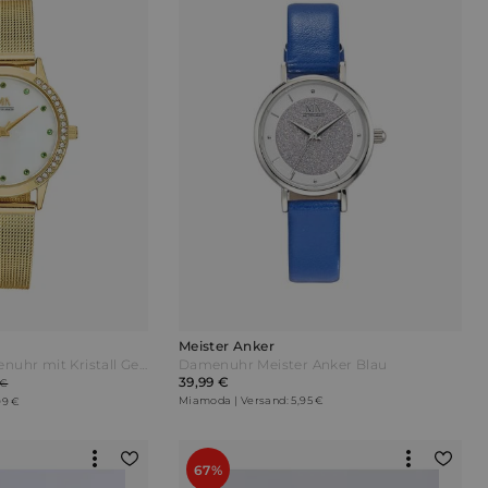
Meister Anker
Meister Anker Damenuhr mit Kristall Gelbgoldfarben
Damenuhr Meister Anker Blau
39,99 €
 €
Miamoda | Versand: 5,95 €
99 €
67%