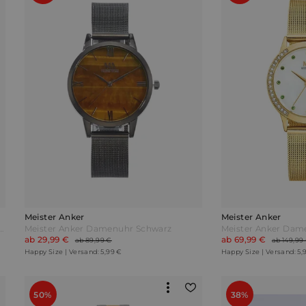
Meister Anker
Meister Anker
er Damen-Funkuhr mit Metallgehäuse Weiß
Meister Anker Damenuhr Schwarz
ab 29,99 €
ab 69,99 €
ab 89,99 €
ab 149,99
Happy Size | Versand: 5,99 €
Happy Size | Versand: 5,
50%
38%