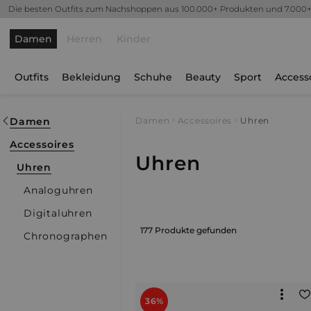
Die besten Outfits zum Nachshoppen aus 100.000+ Produkten und 7.000
Damen
Herren
Kinder
Outfits
Bekleidung
Schuhe
Beauty
Sport
Access
Damen
Damen
Accessoires
Uhren
Accessoires
Uhren
Uhren
Analoguhren
Digitaluhren
177 Produkte gefunden
Chronographen
36%