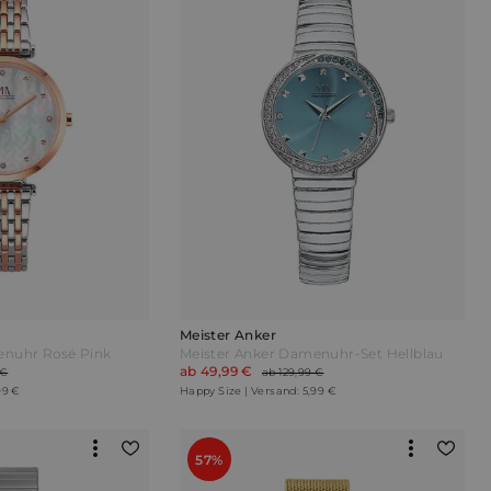
Meister Anker
enuhr Rosé Pink
Meister Anker Damenuhr-Set Hellblau
ab 49,99 €
 €
ab 129,99 €
99 €
Happy Size | Versand: 5,99 €
57%