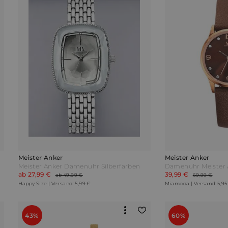
Meister Anker
Meister Anker
Meister Anker Damenuhr Silberfarben
ab 27,99 €
39,99 €
ab 49,99 €
69,99 €
Happy Size | Versand: 5,99 €
Miamoda | Versand: 5,95
43%
60%