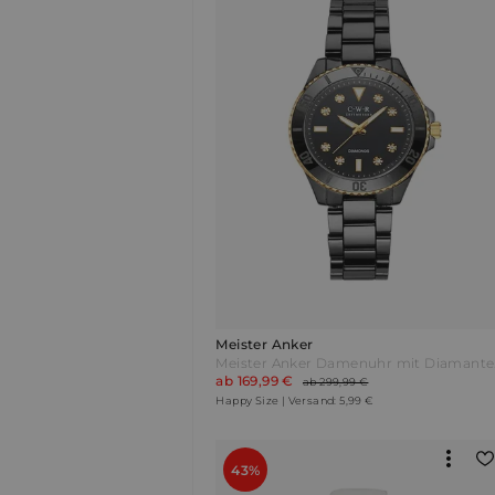
Meister Anker
Mei
ab 169,99 €
ab 299,99 €
Happy Size | Versand: 5,99 €
43%