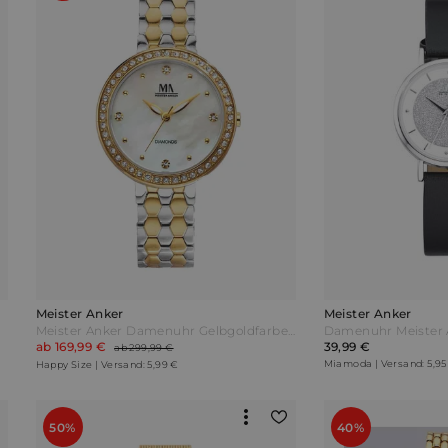
Meister Anker
Meister Anker
Meister Anker Damenuhr Gelbgoldfarben
Damenuhr Meister 
ab 169,99 €
39,99 €
ab 299,99 €
Miamoda | Versand: 5,95
Happy Size | Versand: 5,99 €
50%
40%