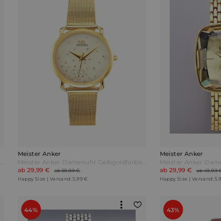
Meister Anker
Meister Anker
ster Anker Damenuhr mit Diamanten Schwarz
Meister Anker Damenuhr Gelbgoldfarben
ab 29,99 €
ab 29,99 €
ab 59,99 €
ab 49,99 
Happy Size | Versand: 5,99 €
Happy Size | Versand: 5,
44%
43%