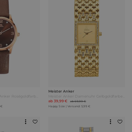
Meister Anker
Damenuhr Meister Anker Roségoldfarben Pink
Meister Anker Damenuhr Gelbgoldfarben
ab 39,99 €
ab 69,99 €
 €
Happy Size | Versand: 5,99 €