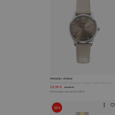
Meister Anker
Damenuhr Meister Anker Silberfarben
39,99 €
69,99 €
Miamoda | Versand: 5,95 €
33%