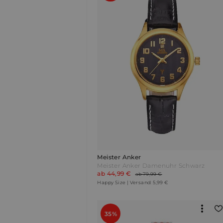
Meister Anker
Meister Anker Damenuhr Schwarz
ab 44,99 €
ab 79,99 €
Happy Size | Versand: 5,99 €
35%