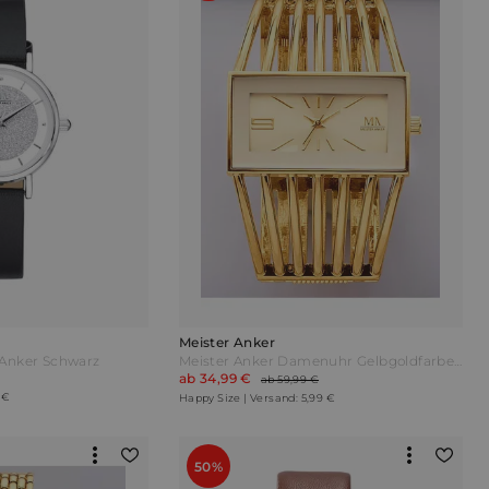
Meister Anker
Anker Schwarz
Meister Anker Damenuhr Gelbgoldfarben
ab 34,99 €
ab 59,99 €
 €
Happy Size | Versand: 5,99 €
50%