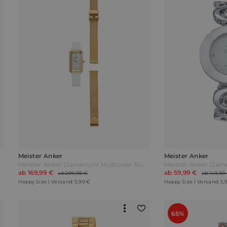
Meister Anker
Meister Anker
4tlg. Uhren-Schmuck-Set Meister Anker Silberfarben
Meister Anker Damenuhr Multicolor Bunt
Meister Anker Dame
ab 169,99 €
ab 59,99 €
ab 299,99 €
ab 149,99
Happy Size | Versand: 5,99 €
Happy Size | Versand: 5,
65%