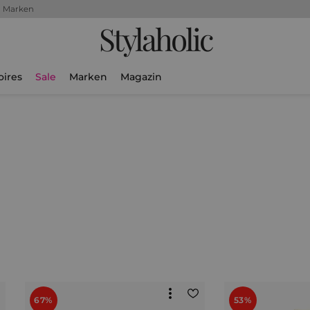
+ Marken
Stylaholic
oires
Sale
Marken
Magazin
67%
53%