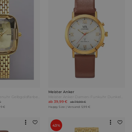
Meister Anker
Meister Anker Damenuhr Gelbgoldfarben
Meister Anker Damen-Funkuhr Dunkelbraun
ab 39,99 €
€
ab 79,99 €
99 €
Happy Size | Versand: 5,99 €
43%