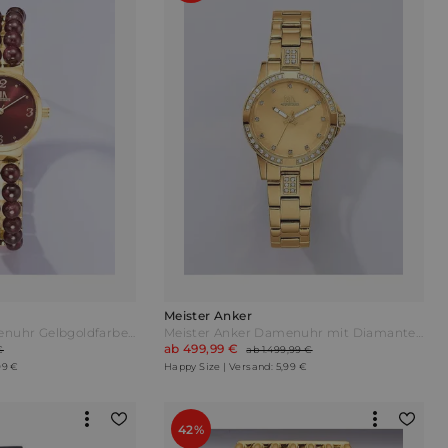
Meister Anker
Meister Anker Damenuhr Gelbgoldfarben Rot
Meister Anker Damenuhr mit Diamanten Gelbgoldfarben
ab 499,99 €
€
ab 1.499,99 €
99 €
Happy Size | Versand: 5,99 €
42%