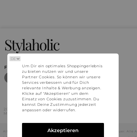
Stylaholic
Um Dir ein optimales Shoppingerlebnis
FIND MORE INSPIRATION
zu bieten nutzen wir und unsere
Partner Cookies. So können wir unsere
Services verbessern und für Dich
relevante Inhalte & Werbung anzeigen.
Klicke auf "Akzeptieren" um dem
Einsatz von Cookies zuzustimmen. Du
kannst Deine Zustimmung jederzeit
2016 - 2026 © Stylaholic.
anpassen oder widerrufen.
Made for you with love in munich.
Akzeptieren
Alle Preise inkl. der jeweils geltenden gesetzlichen Mehrwertsteuer. All