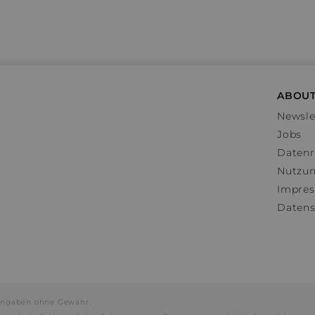
ABOUT
Newsle
Jobs
Datenr
Nutzu
Impre
Datens
e Angaben ohne Gewähr.