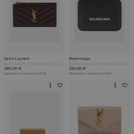
Saint Laurent
Balenciaga
Saint Laurent Münzetui Cassandre aus Leder Rot
Balenciaga Kartenetui aus Leder Schwarz
490,00 €
225,00 €
Mytheresa | Versand: 0,00 €
Mytheresa | Versand: 0,00 €