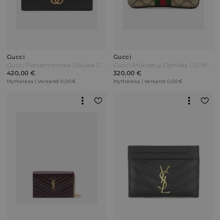
Gucci
Gucci
Gucci Portemonnaie Double G Mini aus Leder Schwarz
Gucci Münzetui Ophidia GG Web Stripe Beige
420,00 €
320,00 €
Mytheresa | Versand: 0,00 €
Mytheresa | Versand: 0,00 €