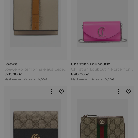
Loewe
Christian Louboutin
Loewe Portemonnaie aus Leder Bunt
Christian Louboutin Portemonnaie mit Kettenriemen aus Leder Pink
520,00 €
890,00 €
Mytheresa | Versand: 0,00 €
Mytheresa | Versand: 0,00 €