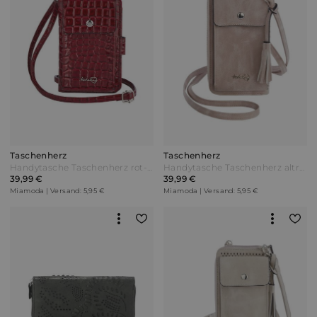
Taschenherz
Taschenherz
Handytasche Taschenherz rot-kroko
Handytasche Taschenherz altrosé Pink
39,99 €
39,99 €
Miamoda | Versand: 5,95 €
Miamoda | Versand: 5,95 €