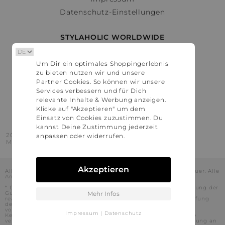
Datenschutz-Einstellungen
STYLAHOLIC WORLDWIDE
Deutschland
Um Dir ein optimales Shoppingerlebnis
Österreich
zu bieten nutzen wir und unsere
Schweiz
Partner Cookies. So können wir unsere
France
Services verbessern und für Dich
relevante Inhalte & Werbung anzeigen.
United States
Klicke auf "Akzeptieren" um dem
Einsatz von Cookies zuzustimmen. Du
kannst Deine Zustimmung jederzeit
2016 - 2026 © Stylaholic.
anpassen oder widerrufen.
Made for you with love in munich.
Akzeptieren
Alle Preise inkl. der jeweils geltenden gesetzlichen Mehrwertsteuer. Alle
Angaben ohne Gewähr.
* Die angezeigten Preise beinhalten Rabatte, die durch die Nutzung der
Gutschein-Codes auf den Seiten unserer Partner voraussichtlich
Mehr Infos
realisiert werden können. Stylaholic führt keine vollständige Prüfung
der Gutschein-Codes durch und es kann daher in Einzelfällen
vorkommen, dass die Gutscheine abweichend von unserem
Impressum
|
Datenschutz
Kenntnisstand bei dem jeweiligen Shop nicht oder nur teilweise
verwendet werden können. Darüber hinaus kann deren Verwendung an