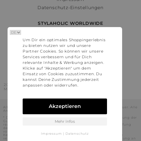
Datenschutz-Einstellungen
STYLAHOLIC WORLDWIDE
Deutschland
Um Dir ein optimales Shoppingerlebnis
Österreich
zu bieten nutzen wir und unsere
Schweiz
Partner Cookies. So können wir unsere
France
Services verbessern und für Dich
relevante Inhalte & Werbung anzeigen.
United States
Klicke auf "Akzeptieren" um dem
Einsatz von Cookies zuzustimmen. Du
kannst Deine Zustimmung jederzeit
2016 - 2026 © Stylaholic.
anpassen oder widerrufen.
Made for you with love in munich.
Akzeptieren
Alle Preise inkl. der jeweils geltenden gesetzlichen Mehrwertsteuer. Alle
Angaben ohne Gewähr.
* Die angezeigten Preise beinhalten Rabatte, die durch die Nutzung der
Gutschein-Codes auf den Seiten unserer Partner voraussichtlich
Mehr Infos
realisiert werden können. Stylaholic führt keine vollständige Prüfung
der Gutschein-Codes durch und es kann daher in Einzelfällen
vorkommen, dass die Gutscheine abweichend von unserem
Impressum
|
Datenschutz
Kenntnisstand bei dem jeweiligen Shop nicht oder nur teilweise
verwendet werden können. Darüber hinaus kann deren Verwendung an