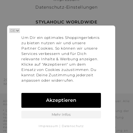
Datenschutz-Einstellungen
STYLAHOLIC WORLDWIDE
Deutschland
Um Dir ein optimales Shoppingerlebnis
Österreich
zu bieten nutzen wir und unsere
Schweiz
Partner Cookies. So können wir unsere
France
Services verbessern und für Dich
relevante Inhalte & Werbung anzeigen.
United States
Klicke auf "Akzeptieren" um dem
Einsatz von Cookies zuzustimmen. Du
kannst Deine Zustimmung jederzeit
2016 - 2026 © Stylaholic.
anpassen oder widerrufen.
Made for you with love in munich.
Akzeptieren
Alle Preise inkl. der jeweils geltenden gesetzlichen Mehrwertsteuer. Alle
Angaben ohne Gewähr.
* Die angezeigten Preise beinhalten Rabatte, die durch die Nutzung der
Gutschein-Codes auf den Seiten unserer Partner voraussichtlich
Mehr Infos
realisiert werden können. Stylaholic führt keine vollständige Prüfung
der Gutschein-Codes durch und es kann daher in Einzelfällen
vorkommen, dass die Gutscheine abweichend von unserem
Impressum
|
Datenschutz
Kenntnisstand bei dem jeweiligen Shop nicht oder nur teilweise
verwendet werden können. Darüber hinaus kann deren Verwendung an