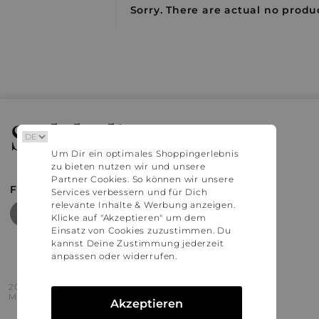
Sorry. There are actual no produc
Stylaholic
Um Dir ein optimales Shoppingerlebnis
zu bieten nutzen wir und unsere
Partner Cookies. So können wir unsere
FIND MORE INSPIRATION
Services verbessern und für Dich
relevante Inhalte & Werbung anzeigen.
Klicke auf "Akzeptieren" um dem
Einsatz von Cookies zuzustimmen. Du
kannst Deine Zustimmung jederzeit
anpassen oder widerrufen.
2016 - 2026 © Stylaholic.
Made for you with love in munich.
Akzeptieren