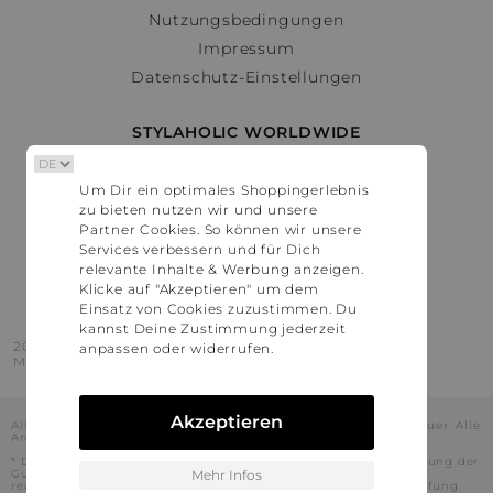
Nutzungsbedingungen
Impressum
Datenschutz-Einstellungen
STYLAHOLIC WORLDWIDE
Deutschland
Um Dir ein optimales Shoppingerlebnis
Österreich
zu bieten nutzen wir und unsere
Schweiz
Partner Cookies. So können wir unsere
France
Services verbessern und für Dich
relevante Inhalte & Werbung anzeigen.
United States
Klicke auf "Akzeptieren" um dem
Einsatz von Cookies zuzustimmen. Du
kannst Deine Zustimmung jederzeit
2016 - 2026 © Stylaholic.
anpassen oder widerrufen.
Made for you with love in munich.
Akzeptieren
Alle Preise inkl. der jeweils geltenden gesetzlichen Mehrwertsteuer. Alle
Angaben ohne Gewähr.
* Die angezeigten Preise beinhalten Rabatte, die durch die Nutzung der
Gutschein-Codes auf den Seiten unserer Partner voraussichtlich
Mehr Infos
realisiert werden können. Stylaholic führt keine vollständige Prüfung