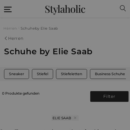
Stylaholic
Herren
Schuhe
by Elie Saab
Herren
Schuhe by Elie Saab
Sneaker
Stiefel
Stiefeletten
Business Schuhe
0 Produkte gefunden
Filter
ELIE SAAB