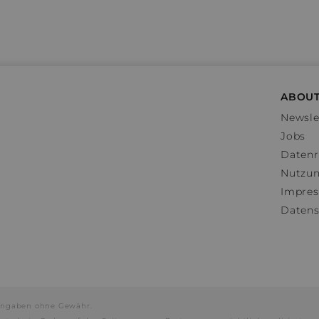
ABOUT
Newsle
Jobs
Datenr
Nutzu
Impre
Datens
e Angaben ohne Gewähr.