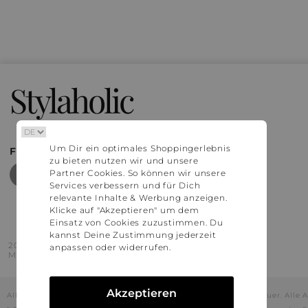
Stylaholic
Um Dir ein optimales Shoppingerlebnis
FIND MORE INSPIRATION
zu bieten nutzen wir und unsere
Partner Cookies. So können wir unsere
Services verbessern und für Dich
relevante Inhalte & Werbung anzeigen.
Klicke auf "Akzeptieren" um dem
Einsatz von Cookies zuzustimmen. Du
kannst Deine Zustimmung jederzeit
2016 - 2026 © Stylaholic.
anpassen oder widerrufen.
Made for you with love in munich.
Akzeptieren
Alle Preise inkl. der jeweils geltenden gesetzlichen Mehrwertsteuer. All