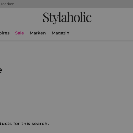
+ Marken
Stylaholic
oires
Sale
Marken
Magazin
e
ucts for this search.