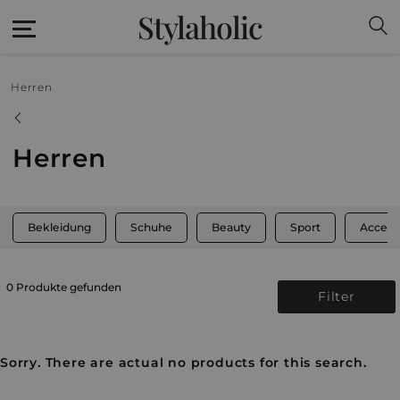
Stylaholic
Herren
Herren
Bekleidung
Schuhe
Beauty
Sport
Access
0 Produkte gefunden
Filter
Sorry. There are actual no products for this search.