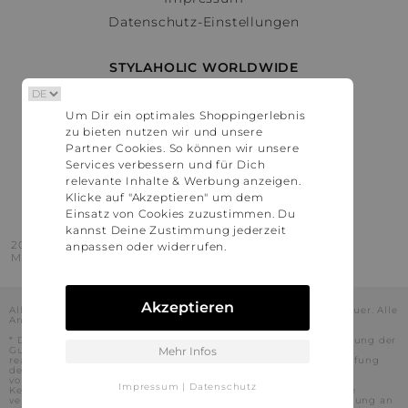
Datenschutz-Einstellungen
STYLAHOLIC WORLDWIDE
Deutschland
Um Dir ein optimales Shoppingerlebnis
Österreich
zu bieten nutzen wir und unsere
Schweiz
Partner Cookies. So können wir unsere
France
Services verbessern und für Dich
relevante Inhalte & Werbung anzeigen.
United States
Klicke auf "Akzeptieren" um dem
Einsatz von Cookies zuzustimmen. Du
kannst Deine Zustimmung jederzeit
2016 - 2026 © Stylaholic.
anpassen oder widerrufen.
Made for you with love in munich.
Akzeptieren
Alle Preise inkl. der jeweils geltenden gesetzlichen Mehrwertsteuer. Alle
Angaben ohne Gewähr.
* Die angezeigten Preise beinhalten Rabatte, die durch die Nutzung der
Gutschein-Codes auf den Seiten unserer Partner voraussichtlich
Mehr Infos
realisiert werden können. Stylaholic führt keine vollständige Prüfung
der Gutschein-Codes durch und es kann daher in Einzelfällen
vorkommen, dass die Gutscheine abweichend von unserem
Impressum
|
Datenschutz
Kenntnisstand bei dem jeweiligen Shop nicht oder nur teilweise
verwendet werden können. Darüber hinaus kann deren Verwendung an