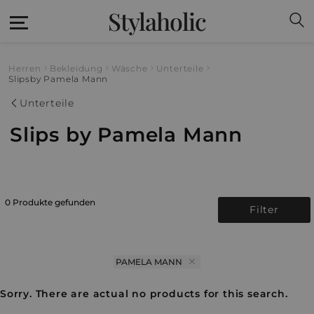
Stylaholic
Herren
Bekleidung
Wäsche
Unterteile
Slips
by Pamela Mann
Unterteile
Slips by Pamela Mann
0 Produkte gefunden
Filter
PAMELA MANN
Sorry. There are actual no products for this search.