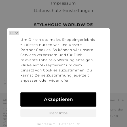
Impressum
Datenschutz-Einstellungen
STYLAHOLIC WORLDWIDE
Deutschland
Um Dir ein optimales Shoppingerlebnis
Österreich
zu bieten nutzen wir und unsere
Schweiz
Partner Cookies. So können wir unsere
France
Services verbessern und für Dich
relevante Inhalte & Werbung anzeigen.
United States
Klicke auf "Akzeptieren" um dem
Einsatz von Cookies zuzustimmen. Du
kannst Deine Zustimmung jederzeit
2016 - 2026 © Stylaholic.
anpassen oder widerrufen.
Made for you with love in munich.
Akzeptieren
Alle Preise inkl. der jeweils geltenden gesetzlichen Mehrwertsteuer. Alle
Angaben ohne Gewähr.
* Die angezeigten Preise beinhalten Rabatte, die durch die Nutzung der
Gutschein-Codes auf den Seiten unserer Partner voraussichtlich
Mehr Infos
realisiert werden können. Stylaholic führt keine vollständige Prüfung
der Gutschein-Codes durch und es kann daher in Einzelfällen
vorkommen, dass die Gutscheine abweichend von unserem
Impressum
|
Datenschutz
Kenntnisstand bei dem jeweiligen Shop nicht oder nur teilweise