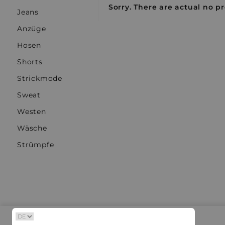
Sorry. There are actual no pr
Jeans
Anzüge
Hosen
Shorts
Strickmode
Sweat
Westen
Wäsche
Strümpfe