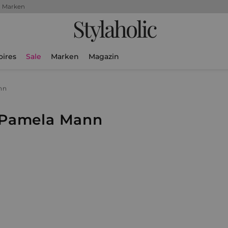
+ Marken
Stylaholic
oires
Sale
Marken
Magazin
nn
 Pamela Mann