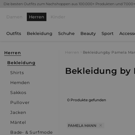
Die besten Outfits zum Nachshoppen aus 100.000+ Produkten und 7.000
Damen
Herren
Kinder
Outfits
Bekleidung
Schuhe
Beauty
Sport
Access
Herren
Herren
Bekleidung
by Pamela Ma
Bekleidung
Bekleidung by
Shirts
Hemden
Sakkos
0 Produkte gefunden
Pullover
Jacken
Mäntel
PAMELA MANN
Bade- & Surfmode