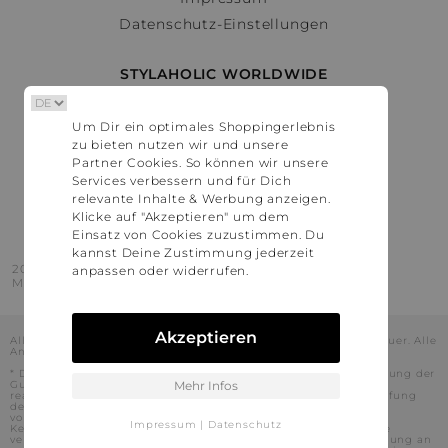
Datenschutz-Einstellungen
STYLAHOLIC WORLDWIDE
Deutschland
Um Dir ein optimales Shoppingerlebnis
Österreich
zu bieten nutzen wir und unsere
Schweiz
Partner Cookies. So können wir unsere
France
Services verbessern und für Dich
relevante Inhalte & Werbung anzeigen.
United States
Klicke auf "Akzeptieren" um dem
Einsatz von Cookies zuzustimmen. Du
kannst Deine Zustimmung jederzeit
2016 - 2026 © Stylaholic.
anpassen oder widerrufen.
Made for you with love in munich.
Akzeptieren
Alle Preise inkl. der jeweils geltenden gesetzlichen Mehrwertsteuer. Alle
Angaben ohne Gewähr.
* Die angezeigten Preise beinhalten Rabatte, die durch die Nutzung der
Gutschein-Codes auf den Seiten unserer Partner voraussichtlich
Mehr Infos
realisiert werden können. Stylaholic führt keine vollständige Prüfung
der Gutschein-Codes durch und es kann daher in Einzelfällen
vorkommen, dass die Gutscheine abweichend von unserem
Impressum
|
Datenschutz
Kenntnisstand bei dem jeweiligen Shop nicht oder nur teilweise
verwendet werden können. Darüber hinaus kann deren Verwendung an