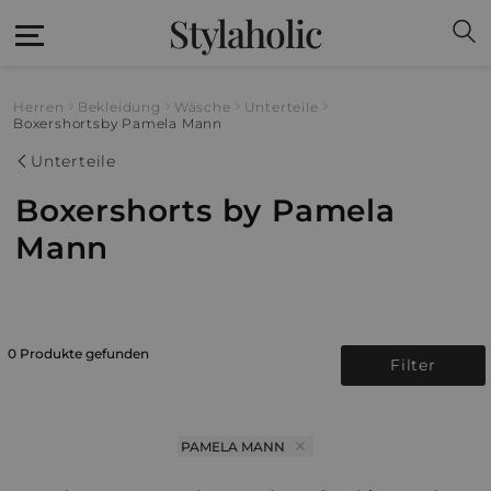
Stylaholic
Herren
Bekleidung
Wäsche
Unterteile
Boxershorts
by Pamela Mann
Unterteile
Boxershorts by Pamela
Mann
0 Produkte gefunden
Filter
PAMELA MANN