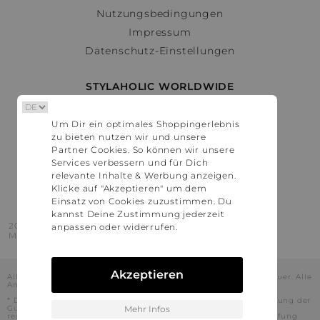
Nutzungsbedingungen
Impressum
Datenschutz-Einstellungen
STYLAHOLIC WORLDWIDE
Deutschland
Um Dir ein optimales Shoppingerlebnis
Österreich
zu bieten nutzen wir und unsere
Schweiz
Partner Cookies. So können wir unsere
France
Services verbessern und für Dich
relevante Inhalte & Werbung anzeigen.
United States
Klicke auf "Akzeptieren" um dem
Einsatz von Cookies zuzustimmen. Du
kannst Deine Zustimmung jederzeit
2016 - 2026 © Stylaholic.
anpassen oder widerrufen.
Made for you with love in munich.
Akzeptieren
Alle Preise inkl. der jeweils geltenden gesetzlichen Mehrwertsteuer. Alle
Angaben ohne Gewähr.
* Die angezeigten Preise beinhalten Rabatte, die durch die Nutzung der
Gutschein-Codes auf den Seiten unserer Partner voraussichtlich
Mehr Infos
realisiert werden können. Stylaholic führt keine vollständige Prüfung