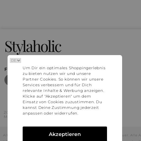
Stylaholic
Um Dir ein optimales Shoppingerlebnis
FIND MORE INSPIRATION
zu bieten nutzen wir und unsere
Partner Cookies. So können wir unsere
Services verbessern und für Dich
relevante Inhalte & Werbung anzeigen.
Klicke auf "Akzeptieren" um dem
Einsatz von Cookies zuzustimmen. Du
kannst Deine Zustimmung jederzeit
2016 - 2026 © Stylaholic.
anpassen oder widerrufen.
Made for you with love in munich.
Akzeptieren
Alle Preise inkl. der jeweils geltenden gesetzlichen Mehrwertsteuer. All