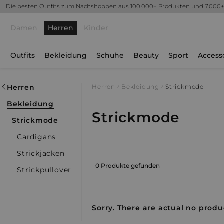
Die besten Outfits zum Nachshoppen aus 100.000+ Produkten und 7.000
Damen
Herren
Kinder
Outfits
Bekleidung
Schuhe
Beauty
Sport
Access
Herren
Herren
Bekleidung
Strickmode
Bekleidung
Strickmode
Strickmode
Cardigans
Strickjacken
0 Produkte gefunden
Strickpullover
Sorry. There are actual no produc