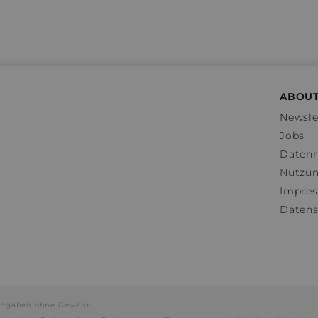
ABOUT
Newsle
Jobs
Datenr
Nutzu
Impre
Datens
e Angaben ohne Gewähr.