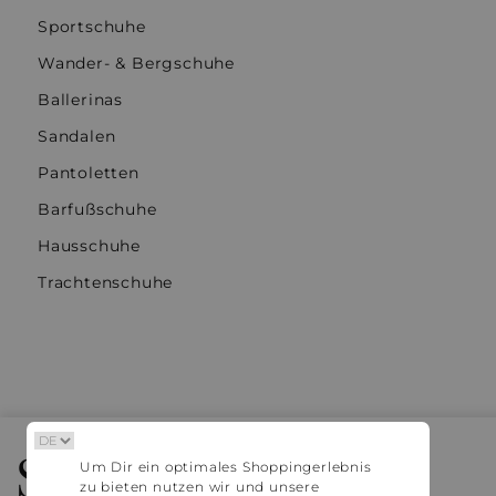
Sportschuhe
Wander- & Bergschuhe
Ballerinas
Sandalen
Pantoletten
Barfußschuhe
Hausschuhe
Trachtenschuhe
Stylaholic
Um Dir ein optimales Shoppingerlebnis
zu bieten nutzen wir und unsere