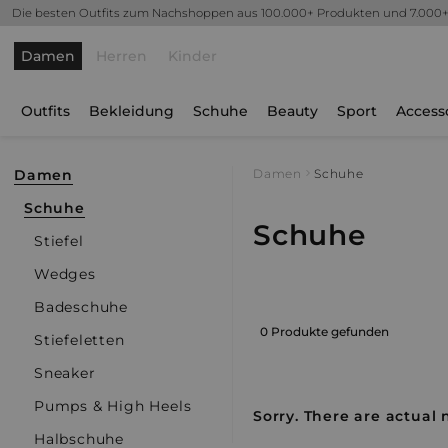
Die besten Outfits zum Nachshoppen aus 100.000+ Produkten und 7.000
Damen
Herren
Kinder
Outfits
Bekleidung
Schuhe
Beauty
Sport
Access
Damen
Damen
Schuhe
Schuhe
Schuhe
Stiefel
Wedges
Badeschuhe
0 Produkte gefunden
Stiefeletten
Sneaker
Pumps & High Heels
Sorry. There are actual 
Halbschuhe