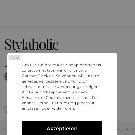
Stylaholic
Um Dir ein optimales Shoppingerlebnis
FIND MORE INSPIRATION
zu bieten nutzen wir und unsere
Partner Cookies. So können wir unsere
Services verbessern und für Dich
relevante Inhalte & Werbung anzeigen.
Klicke auf "Akzeptieren" um dem
Einsatz von Cookies zuzustimmen. Du
kannst Deine Zustimmung jederzeit
2016 - 2026 © Stylaholic.
anpassen oder widerrufen.
Made for you with love in munich.
Akzeptieren
Alle Preise inkl. der jeweils geltenden gesetzlichen Mehrwertsteuer. All