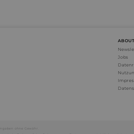
ABOUT
Newsle
Jobs
Datenr
Nutzu
Impre
Datens
e Angaben ohne Gewähr.