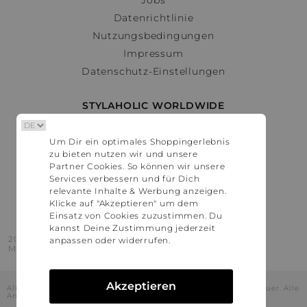
Datenrichtlinie
Nutzungsbedingungen
Impressum
Datenschutz-Einstellungen
STYLAHOLIC WORLDWIDE
Deutschland
Um Dir ein optimales Shoppingerlebnis
Österreich
zu bieten nutzen wir und unsere
Schweiz
Partner Cookies. So können wir unsere
France
Services verbessern und für Dich
relevante Inhalte & Werbung anzeigen.
United States
Klicke auf "Akzeptieren" um dem
Einsatz von Cookies zuzustimmen. Du
kannst Deine Zustimmung jederzeit
2016 - 2026 © Stylaholic.
anpassen oder widerrufen.
Made for you with love in munich.
Akzeptieren
Alle Preise inkl. der jeweils geltenden gesetzlichen Mehrwertsteuer. Alle
Angaben ohne Gewähr.