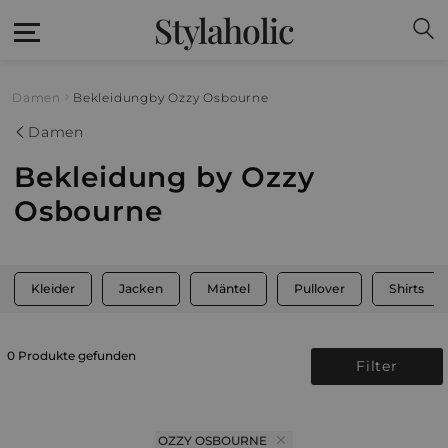
Stylaholic
Damen
Bekleidung
by Ozzy Osbourne
Damen
Bekleidung by Ozzy
Osbourne
Kleider
Jacken
Mäntel
Pullover
Shirts
0 Produkte gefunden
Filter
OZZY OSBOURNE