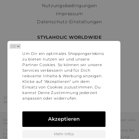
Nutzungsbedingungen
Impressum
Datenschutz-Einstellungen
STYLAHOLIC WORLDWIDE
Deutschland
Um Dir ein optimales Shoppingerlebnis
Österreich
zu bieten nutzen wir und unsere
Schweiz
Partner Cookies. So können wir unsere
France
Services verbessern und für Dich
relevante Inhalte & Werbung anzeigen.
United States
Klicke auf "Akzeptieren" um dem
Einsatz von Cookies zuzustimmen. Du
kannst Deine Zustimmung jederzeit
2016 - 2026 © Stylaholic.
anpassen oder widerrufen.
Made for you with love in munich.
Akzeptieren
Alle Preise inkl. der jeweils geltenden gesetzlichen Mehrwertsteuer. Alle
Angaben ohne Gewähr.
* Die angezeigten Preise beinhalten Rabatte, die durch die Nutzung der
Gutschein-Codes auf den Seiten unserer Partner voraussichtlich
Mehr Infos
realisiert werden können. Stylaholic führt keine vollständige Prüfung