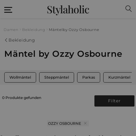
Stylaholic
Damen
Bekleidung
Mäntel
by Ozzy Osbourne
Bekleidung
Mäntel by Ozzy Osbourne
Wollmäntel
Steppmäntel
Parkas
Kurzmäntel
0 Produkte gefunden
Filter
OZZY OSBOURNE