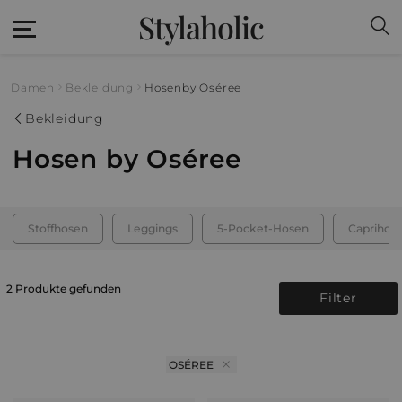
Stylaholic
Damen
Bekleidung
Hosen
by Oséree
Bekleidung
Hosen by Oséree
Stoffhosen
Leggings
5-Pocket-Hosen
Caprihos
2 Produkte gefunden
Filter
OSÉREE