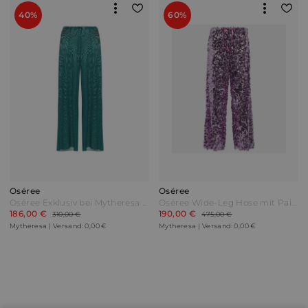
40%
60%
Oséree
Oséree
Oséree Exklusiv bei Mytheresa – Hose Grün
Oséree Wide-Leg Hose mit Pailletten Pink
186,00 €
190,00 €
310,00 €
475,00 €
Mytheresa | Versand: 0,00 €
Mytheresa | Versand: 0,00 €