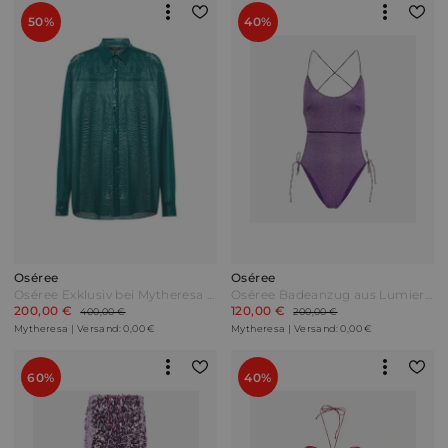
50%
40%
Oséree
Oséree
Oséree Exklusiv bei Mytheresa – Hemd aus Lamé Grün
Oséree Badeanzug aus Lumiere Lila
200,00 €
120,00 €
400,00 €
200,00 €
Mytheresa | Versand: 0,00 €
Mytheresa | Versand: 0,00 €
60%
40%