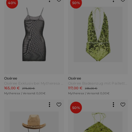
40%
50%
Oséree
Oséree
Oséree Exklusiv bei Mytheresa – Verziertes Slipdress Gem aus Mesh Schwarz
Oséree Badeanzug mit Pailletten Grün
165,00 €
117,00 €
275,00 €
235,00 €
Mytheresa | Versand: 0,00 €
Mytheresa | Versand: 0,00 €
50%