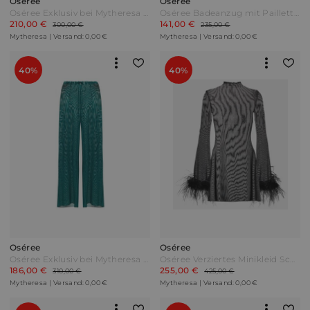
Oséree
Oséree
Oséree Exklusiv bei Mytheresa – Minikleid aus Spitze Schwarz
Oséree Badeanzug mit Pailletten Lila
210,00 €
141,00 €
300,00 €
235,00 €
Mytheresa | Versand: 0,00 €
Mytheresa | Versand: 0,00 €
40%
40%
Oséree
Oséree
Oséree Exklusiv bei Mytheresa – Hose Grün
Oséree Verziertes Minikleid Schwarz
186,00 €
255,00 €
310,00 €
425,00 €
Mytheresa | Versand: 0,00 €
Mytheresa | Versand: 0,00 €