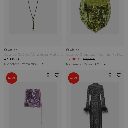
Oseree
Oséree
Oseree Oséree Verzierter Hut aus Raffiabast Beige
Oséree Cropped-Top mit Pailletten Grün
430,00 €
112,00 €
225,00 €
Mytheresa | Versand: 0,00 €
Mytheresa | Versand: 0,00 €
60%
40%