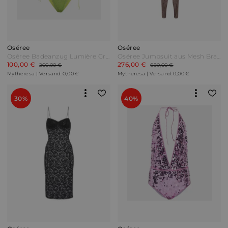
Oséree
Oséree
Oséree Badeanzug Lumière Grün
Oséree Jumpsuit aus Mesh Braun
100,00 €
276,00 €
200,00 €
690,00 €
Mytheresa | Versand: 0,00 €
Mytheresa | Versand: 0,00 €
30%
40%