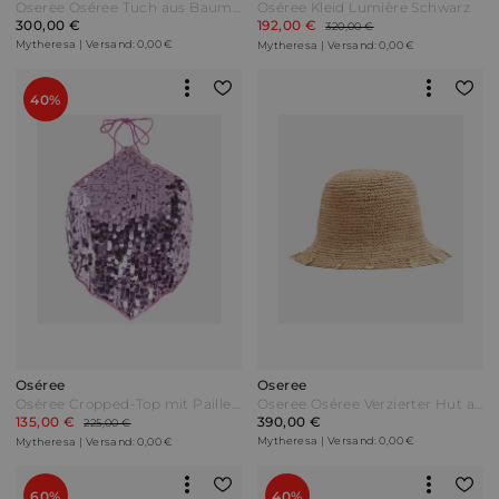
Oseree Oséree Tuch aus Baumwolle und Seide Braun
Oséree Kleid Lumière Schwarz
300,00 €
192,00 €
320,00 €
Mytheresa | Versand: 0,00 €
Mytheresa | Versand: 0,00 €
40%
Oséree
Oseree
Oséree Cropped-Top mit Pailletten Lila
Oseree Oséree Verzierter Hut aus Raffiabast Beige
135,00 €
390,00 €
225,00 €
Mytheresa | Versand: 0,00 €
Mytheresa | Versand: 0,00 €
60%
40%