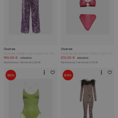
Oséree
Oséree
Oséree Wide-Leg Hose mit Pailletten Pink
Oséree Verzierter Bikini Gem Pink
190,00 €
210,00 €
475,00 €
350,00 €
Mytheresa | Versand: 0,00 €
Mytheresa | Versand: 0,00 €
50%
60%