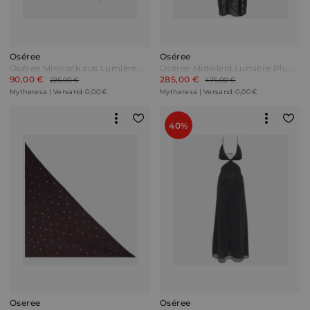
Oséree
Oséree
Oséree Minirock aus Lumière mit Pailletten Pink
Oséree Midikleid Lumière Plumage Schwarz
90,00 €
285,00 €
225,00 €
475,00 €
Mytheresa | Versand: 0,00 €
Mytheresa | Versand: 0,00 €
40%
Oseree
Oséree