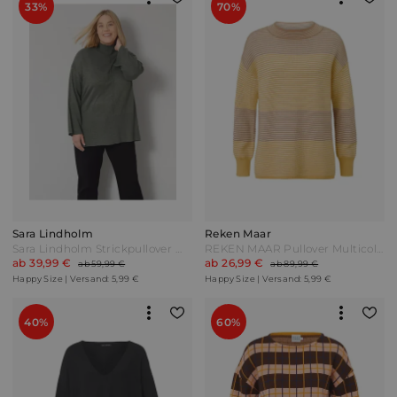
33%
70%
Sara Lindholm
Reken Maar
Sara Lindholm Strickpullover mit hohem Stehkragen Oliv/Taupe
REKEN MAAR Pullover Multicolor Bunt
ab 39,99 €
ab 26,99 €
ab 59,99 €
ab 89,99 €
Happy Size | Versand: 5,99 €
Happy Size | Versand: 5,99 €
40%
60%