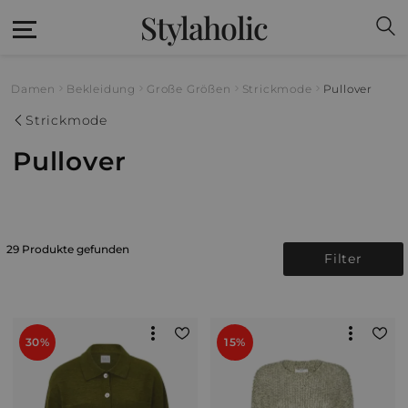
Stylaholic
Damen
Bekleidung
Große Größen
Strickmode
Pullover
Strickmode
Pullover
29 Produkte gefunden
Filter
30%
15%