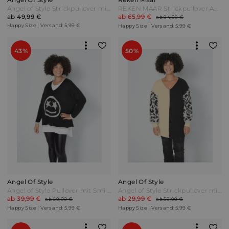
Angel of Style Strickpullover mit V-Ausschnitt Orange
REKEN MAAR Strickpullover Apricot Bunt
ab 49,99 €
ab 65,99 €
ab 94,99 €
Happy Size | Versand: 5,99 €
Happy Size | Versand: 5,99 €
43%
50%
Angel Of Style
Angel Of Style
Angel of Style Pullover mit Smiley Schwarz/Weiß
Angel of Style Strickpullover mit Leomuster am Ärmel Multicolor Beige
ab 39,99 €
ab 29,99 €
ab 69,99 €
ab 59,99 €
Happy Size | Versand: 5,99 €
Happy Size | Versand: 5,99 €