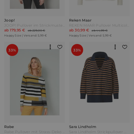
Joop!
Reken Maar
JOOP! Pullover im Strickmuster-Mix-Design Beige
REKEN MAAR Pullover Multicolor Bunt
ab 179,95 €
ab 30,99 €
ab 229,00 €
ab 44,99 €
Happy Size | Versand: 5,99 €
Happy Size | Versand: 5,99 €
33%
33%
Rabe
Sara Lindholm
Rabe Pullover mit Strass-Deko Gelb/Schwarz
Sara Lindholm Strickpullover mit Polokragen Marineblau/Karamell