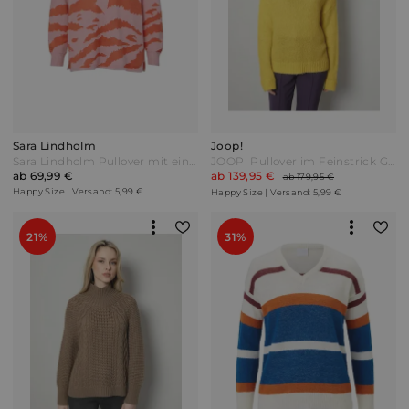
Sara Lindholm
Joop!
Sara Lindholm Pullover mit eingestricktem Zebra-Muster Rosenholz/Hellorange Pink
JOOP! Pullover im Feinstrick Gelb
ab 69,99 €
ab 139,95 €
ab 179,95 €
Happy Size | Versand: 5,99 €
Happy Size | Versand: 5,99 €
21%
31%