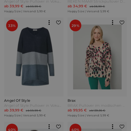
Angel of Style Pullover in Vokuhila-Form Lila/Flieder/Grün
REKEN MAAR Strickpullover Dunkelbraun
ab 39,99 €
ab 34,99 €
ab 59,99 €
ab 38,99 €
Happy Size | Versand: 5,99 €
Happy Size | Versand: 5,99 €
33%
29%
Angel Of Style
Brax
Angel of Style Pullover in Vokuhila-Form Marine/Hellblau
BRAX Pullover im modischen Druckdessin Beige gemustert
ab 39,99 €
ab 99,95 €
ab 59,99 €
ab 139,95 €
Happy Size | Versand: 5,99 €
Happy Size | Versand: 5,99 €
40%
40%