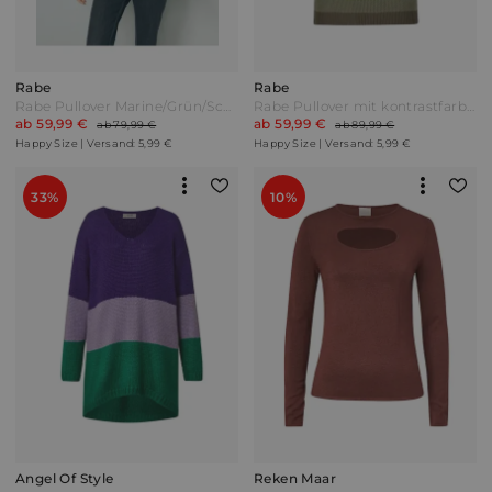
Rabe
Rabe
Rabe Pullover Marine/Grün/Schwarz
Rabe Pullover mit kontrastfarbenen Strickeinsätzen Limettengrün/Khaki
ab 59,99 €
ab 59,99 €
ab 79,99 €
ab 89,99 €
Happy Size | Versand: 5,99 €
Happy Size | Versand: 5,99 €
33%
10%
Angel Of Style
Reken Maar