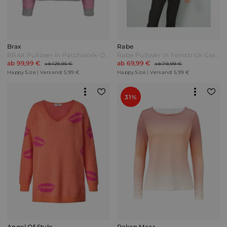
Brax
Rabe
BRAX Pullover in Patchwork-Optik Pink/Grau
Rabe Pullover in Feinstrick Grau/Anthrazit
ab 99,99 €
ab 69,99 €
ab 129,95 €
ab 79,99 €
Happy Size | Versand: 5,99 €
Happy Size | Versand: 5,99 €
31%
Angel Of Style
Reken Maar