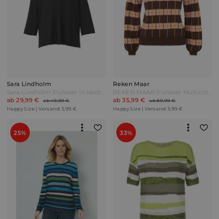
Sara Lindholm
Reken Maar
Sara Lindholm Pullover in leichter Strickqualität Schwarz
REKEN MAAR Pullover Multicolor Bunt
ab 29,99 €
ab 35,99 €
ab 49,99 €
ab 89,99 €
Happy Size | Versand: 5,99 €
Happy Size | Versand: 5,99 €
25%
33%