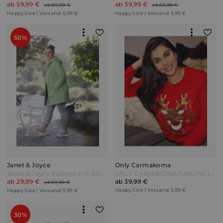
ab 59,99 €
ab 39,99 €
ab 89,99 €
ab 59,99 €
Happy Size | Versand: 5,99 €
Happy Size | Versand: 5,99 €
50%
Janet & Joyce
Only Carmakoma
Janet & Joyce Pullover mit Blockstreifen Multicolor Bunt
ONLY CARMAKOMA CARJINGLEBELL - Kleid mit Pailletten Rot
ab 29,99 €
ab 39,99 €
ab 59,99 €
Happy Size | Versand: 5,99 €
Happy Size | Versand: 5,99 €
30%