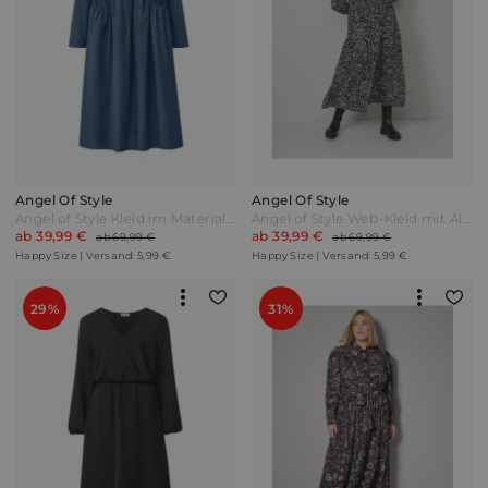
Angel Of Style
Angel Of Style
Angel of Style Kleid im Materialmix Rauchblau
Angel of Style Web-Kleid mit Allover-Print Schwarz/Off-white
ab 39,99 €
ab 39,99 €
ab 69,99 €
ab 69,99 €
Happy Size | Versand: 5,99 €
Happy Size | Versand: 5,99 €
29%
31%