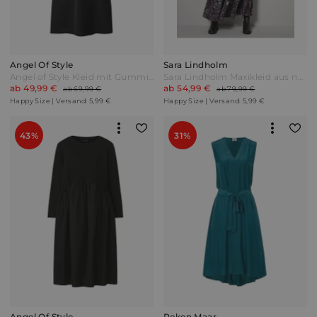
Angel Of Style
Sara Lindholm
Angel of Style Kleid mit Gummizug an Taille Schwarz
Sara Lindholm Maxikleid aus nachhaltiger LENZING™ ECOVERO™ Viskose Schwarz/Multicolor
ab 49,99 €
ab 54,99 €
ab 69,99 €
ab 79,99 €
Happy Size | Versand: 5,99 €
Happy Size | Versand: 5,99 €
43%
31%
Angel Of Style
Reken Maar