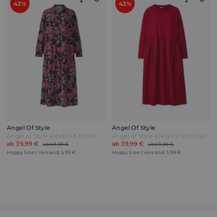
43%
43%
Angel Of Style
Angel Of Style
Angel of Style Kleid mit floralem Allover-Print Schwarz/Pink
Angel of Style Kleid im Materialmix Rot
ab 39,99 €
ab 39,99 €
ab 69,99 €
ab 69,99 €
Happy Size | Versand: 5,99 €
Happy Size | Versand: 5,99 €