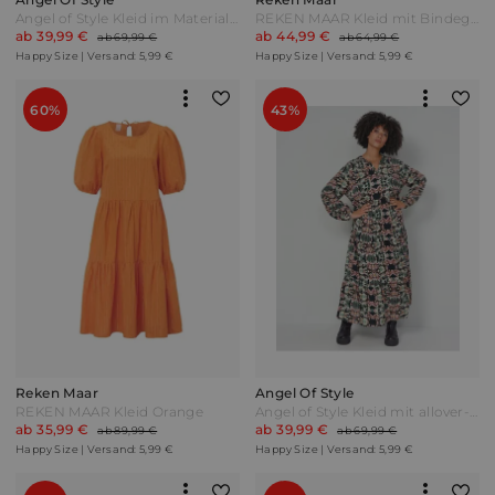
Angel of Style Kleid im Materialmix Schwarz
REKEN MAAR Kleid mit Bindegürtel Blau
ab 39,99 €
ab 44,99 €
ab 69,99 €
ab 64,99 €
Happy Size | Versand: 5,99 €
Happy Size | Versand: 5,99 €
60%
43%
Reken Maar
Angel Of Style
REKEN MAAR Kleid Orange
Angel of Style Kleid mit allover-Print Multicolor Bunt
ab 35,99 €
ab 39,99 €
ab 89,99 €
ab 69,99 €
Happy Size | Versand: 5,99 €
Happy Size | Versand: 5,99 €