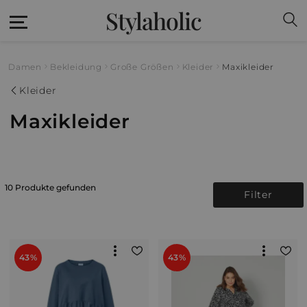
Stylaholic
Damen
Bekleidung
Große Größen
Kleider
Maxikleider
Kleider
Maxikleider
10 Produkte gefunden
Filter
43%
43%