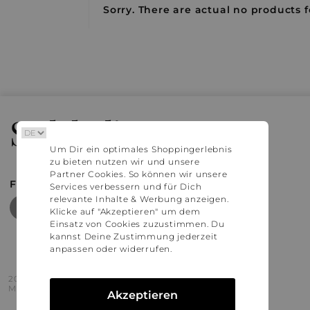
Sorry. There are actual no products f
Stylaholic
Um Dir ein optimales Shoppingerlebnis
zu bieten nutzen wir und unsere
Partner Cookies. So können wir unsere
FIND MORE INSPIRATION
Services verbessern und für Dich
relevante Inhalte & Werbung anzeigen.
Klicke auf "Akzeptieren" um dem
Einsatz von Cookies zuzustimmen. Du
kannst Deine Zustimmung jederzeit
anpassen oder widerrufen.
2016 - 2026 © Stylaholic.
Made for you with love in munich.
Akzeptieren