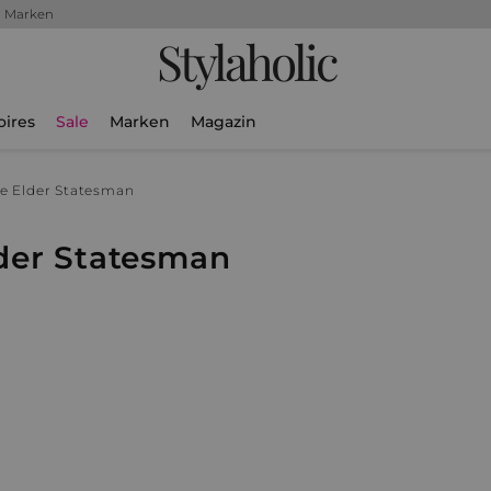
+ Marken
Stylaholic
oires
Sale
Marken
Magazin
e Elder Statesman
lder Statesman