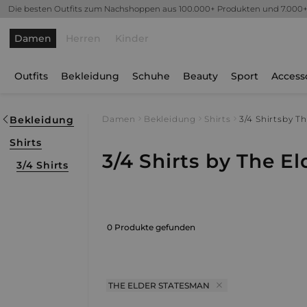
Die besten Outfits zum Nachshoppen aus 100.000+ Produkten und 7.000
Damen
Herren
Kinder
Outfits
Bekleidung
Schuhe
Beauty
Sport
Access
Bekleidung
Damen
Bekleidung
Shirts
3/4 Shirts
by Th
Shirts
3/4 Shirts by The E
3/4 Shirts
0 Produkte gefunden
THE ELDER STATESMAN