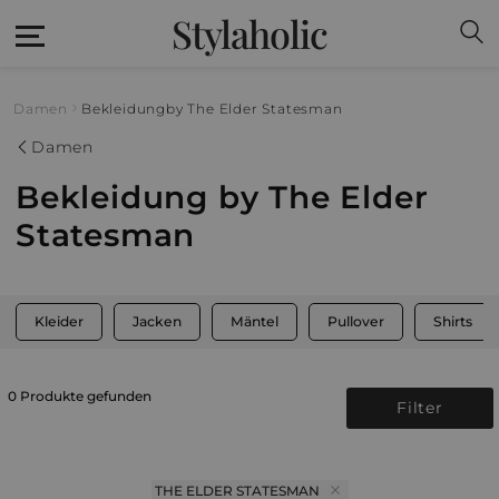
Stylaholic
Damen
Bekleidung
by The Elder Statesman
Damen
Bekleidung by The Elder
Statesman
Kleider
Jacken
Mäntel
Pullover
Shirts
0 Produkte gefunden
Filter
THE ELDER STATESMAN