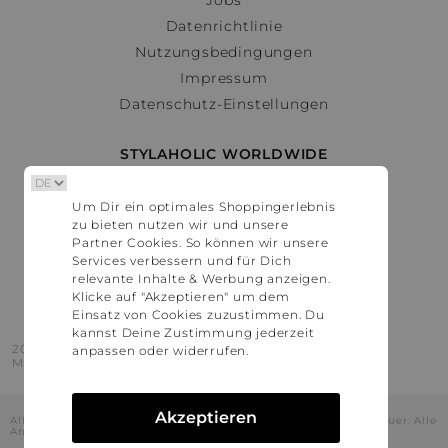
Datenrichtlinie
Nutzungsbedingungen
Impressum
Datenschutz-Einstellungen
STYLAHOLIC WORLDWIDE
Deutschland
Um Dir ein optimales Shoppingerlebnis
Österreich
zu bieten nutzen wir und unsere
Schweiz
Partner Cookies. So können wir unsere
France
Services verbessern und für Dich
relevante Inhalte & Werbung anzeigen.
United States
Klicke auf "Akzeptieren" um dem
Einsatz von Cookies zuzustimmen. Du
kannst Deine Zustimmung jederzeit
2016 - 2026 © Stylaholic.
anpassen oder widerrufen.
Made for you with love in munich.
Akzeptieren
Alle Preise inkl. der jeweils geltenden gesetzlichen Mehrwertsteuer. Alle
Angaben ohne Gewähr.