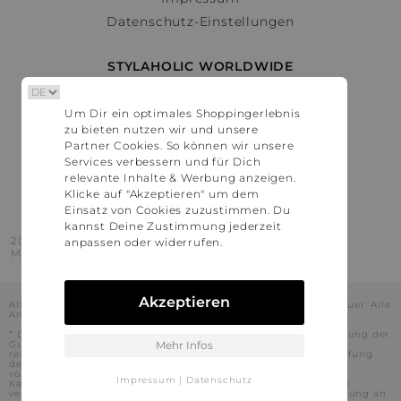
Datenschutz-Einstellungen
STYLAHOLIC WORLDWIDE
Deutschland
Um Dir ein optimales Shoppingerlebnis
Österreich
zu bieten nutzen wir und unsere
Schweiz
Partner Cookies. So können wir unsere
France
Services verbessern und für Dich
relevante Inhalte & Werbung anzeigen.
United States
Klicke auf "Akzeptieren" um dem
Einsatz von Cookies zuzustimmen. Du
kannst Deine Zustimmung jederzeit
2016 - 2026 © Stylaholic.
anpassen oder widerrufen.
Made for you with love in munich.
Akzeptieren
Alle Preise inkl. der jeweils geltenden gesetzlichen Mehrwertsteuer. Alle
Angaben ohne Gewähr.
* Die angezeigten Preise beinhalten Rabatte, die durch die Nutzung der
Gutschein-Codes auf den Seiten unserer Partner voraussichtlich
Mehr Infos
realisiert werden können. Stylaholic führt keine vollständige Prüfung
der Gutschein-Codes durch und es kann daher in Einzelfällen
vorkommen, dass die Gutscheine abweichend von unserem
Impressum
|
Datenschutz
Kenntnisstand bei dem jeweiligen Shop nicht oder nur teilweise
verwendet werden können. Darüber hinaus kann deren Verwendung an