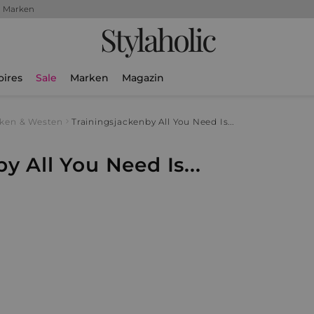
+ Marken
Stylaholic
oires
Sale
Marken
Magazin
ken & Westen
Trainingsjacken
by All You Need Is...
y All You Need Is...