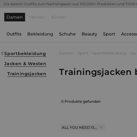
Die besten Outfits zum Nachshoppen aus 100.000+ Produkten und 7.000
Damen
Herren
Kinder
Outfits
Bekleidung
Schuhe
Beauty
Sport
Access
Sportbekleidung
Damen
Sport
Sportbekleidung
Jac
Jacken & Westen
Trainingsjacken b
Trainingsjacken
0 Produkte gefunden
ALL YOU NEED IS...