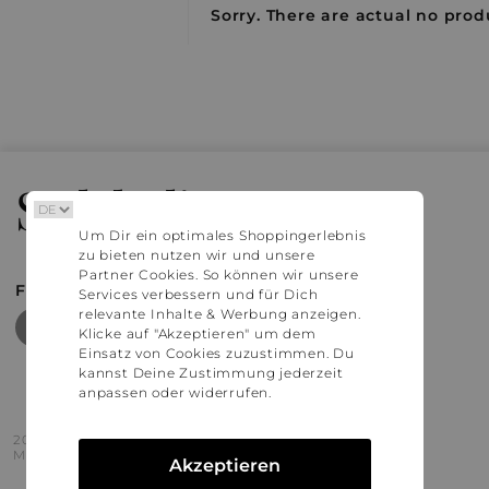
Sorry. There are actual no produ
Stylaholic
Um Dir ein optimales Shoppingerlebnis
zu bieten nutzen wir und unsere
Partner Cookies. So können wir unsere
FIND MORE INSPIRATION
Services verbessern und für Dich
relevante Inhalte & Werbung anzeigen.
Klicke auf "Akzeptieren" um dem
Einsatz von Cookies zuzustimmen. Du
kannst Deine Zustimmung jederzeit
anpassen oder widerrufen.
2016 - 2026 © Stylaholic.
Made for you with love in munich.
Akzeptieren