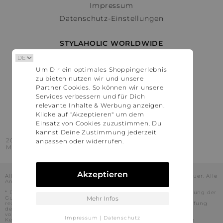
Impressum
Datenschutz-Einstellungen
STYLAHOLIC WORLDWIDE
Deutschland
Um Dir ein optimales Shoppingerlebnis
Österreich
zu bieten nutzen wir und unsere
Schweiz
Partner Cookies. So können wir unsere
France
Services verbessern und für Dich
relevante Inhalte & Werbung anzeigen.
United States
Klicke auf "Akzeptieren" um dem
Einsatz von Cookies zuzustimmen. Du
kannst Deine Zustimmung jederzeit
2016 - 2026 © Stylaholic.
anpassen oder widerrufen.
Made for you with love in munich.
Akzeptieren
Alle Preise inkl. der jeweils geltenden gesetzlichen Mehrwertsteuer. Alle
Angaben ohne Gewähr.
* Die angezeigten Preise beinhalten Rabatte, die durch die Nutzung der
Gutschein-Codes auf den Seiten unserer Partner voraussichtlich
Mehr Infos
realisiert werden können. Stylaholic führt keine vollständige Prüfung
der Gutschein-Codes durch und es kann daher in Einzelfällen
vorkommen, dass die Gutscheine abweichend von unserem
Impressum
|
Datenschutz
Kenntnisstand bei dem jeweiligen Shop nicht oder nur teilweise