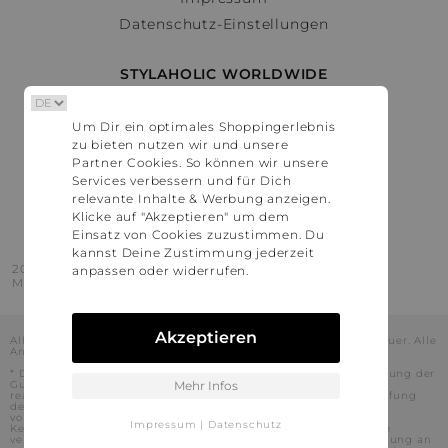
Datenschutz-Einstellungen
STYLAHOLIC WORLDWIDE
Deutschland
Um Dir ein optimales Shoppingerlebnis
Österreich
zu bieten nutzen wir und unsere
Schweiz
Partner Cookies. So können wir unsere
France
Services verbessern und für Dich
relevante Inhalte & Werbung anzeigen.
United States
Klicke auf "Akzeptieren" um dem
Einsatz von Cookies zuzustimmen. Du
kannst Deine Zustimmung jederzeit
2016 - 2026 © Stylaholic.
anpassen oder widerrufen.
Made for you with love in munich.
Akzeptieren
Alle Preise inkl. der jeweils geltenden gesetzlichen Mehrwertsteuer. Alle
Angaben ohne Gewähr.
* Die angezeigten Preise beinhalten Rabatte, die durch die Nutzung der
Gutschein-Codes auf den Seiten unserer Partner voraussichtlich
Mehr Infos
realisiert werden können. Stylaholic führt keine vollständige Prüfung
der Gutschein-Codes durch und es kann daher in Einzelfällen
vorkommen, dass die Gutscheine abweichend von unserem
Impressum
|
Datenschutz
Kenntnisstand bei dem jeweiligen Shop nicht oder nur teilweise
verwendet werden können. Darüber hinaus kann deren Verwendung an