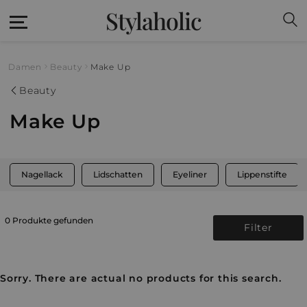
Stylaholic
Damen
Beauty
Make Up
Beauty
Make Up
Nagellack
Lidschatten
Eyeliner
Lippenstifte
0 Produkte gefunden
Filter
Sorry. There are actual no products for this search.