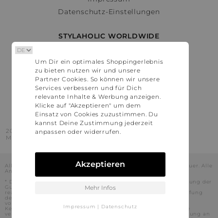
Datenschutz-Einstellungen
STYLAHOLIC WORLDWIDE
Deutschland
Um Dir ein optimales Shoppingerlebnis
Österreich
zu bieten nutzen wir und unsere
Schweiz
Partner Cookies. So können wir unsere
France
Services verbessern und für Dich
relevante Inhalte & Werbung anzeigen.
United States
Klicke auf "Akzeptieren" um dem
Einsatz von Cookies zuzustimmen. Du
kannst Deine Zustimmung jederzeit
2016 - 2026 © Stylaholic.
anpassen oder widerrufen.
Made for you with love in munich.
Akzeptieren
Alle Preise inkl. der jeweils geltenden gesetzlichen Mehrwertsteuer. Alle
Angaben ohne Gewähr.
* Die angezeigten Preise beinhalten Rabatte, die durch die Nutzung der
Gutschein-Codes auf den Seiten unserer Partner voraussichtlich
Mehr Infos
realisiert werden können. Stylaholic führt keine vollständige Prüfung
der Gutschein-Codes durch und es kann daher in Einzelfällen
vorkommen, dass die Gutscheine abweichend von unserem
Impressum
|
Datenschutz
Kenntnisstand bei dem jeweiligen Shop nicht oder nur teilweise
verwendet werden können. Darüber hinaus kann deren Verwendung an