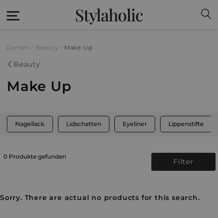
Stylaholic
Damen
Beauty
Make Up
Beauty
Make Up
Nagellack
Lidschatten
Eyeliner
Lippenstifte
0 Produkte gefunden
Filter
Sorry. There are actual no products for this search.