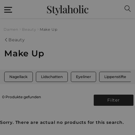
Stylaholic
Damen
Beauty
Make Up
Beauty
Make Up
Nagellack
Lidschatten
Eyeliner
Lippenstifte
0 Produkte gefunden
Filter
Sorry. There are actual no products for this search.