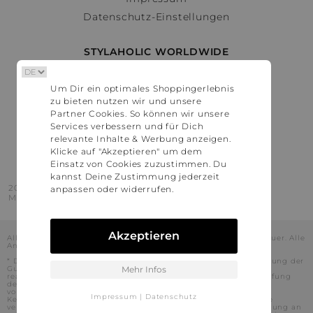
Datenschutz-Einstellungen
STYLAHOLIC WORLDWIDE
Deutschland
Um Dir ein optimales Shoppingerlebnis
Österreich
zu bieten nutzen wir und unsere
Schweiz
Partner Cookies. So können wir unsere
France
Services verbessern und für Dich
relevante Inhalte & Werbung anzeigen.
United States
Klicke auf "Akzeptieren" um dem
Einsatz von Cookies zuzustimmen. Du
kannst Deine Zustimmung jederzeit
2016 - 2026 © Stylaholic.
anpassen oder widerrufen.
Made for you with love in munich.
Akzeptieren
Alle Preise inkl. der jeweils geltenden gesetzlichen Mehrwertsteuer. Alle
Angaben ohne Gewähr.
* Die angezeigten Preise beinhalten Rabatte, die durch die Nutzung der
Gutschein-Codes auf den Seiten unserer Partner voraussichtlich
Mehr Infos
realisiert werden können. Stylaholic führt keine vollständige Prüfung
der Gutschein-Codes durch und es kann daher in Einzelfällen
vorkommen, dass die Gutscheine abweichend von unserem
Impressum
|
Datenschutz
Kenntnisstand bei dem jeweiligen Shop nicht oder nur teilweise
verwendet werden können. Darüber hinaus kann deren Verwendung an