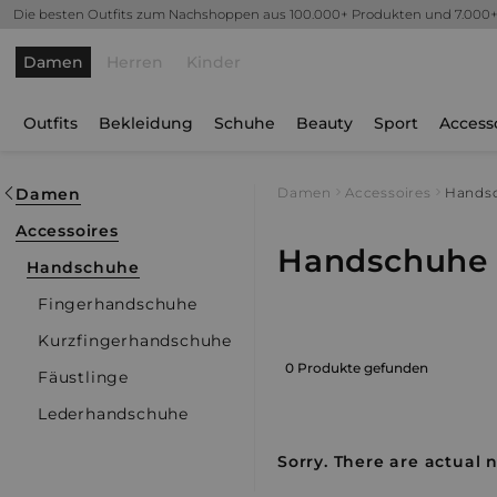
Die besten Outfits zum Nachshoppen aus 100.000+ Produkten und 7.000
Damen
Herren
Kinder
Outfits
Bekleidung
Schuhe
Beauty
Sport
Access
Damen
Damen
Accessoires
Hands
Accessoires
Handschuhe
Handschuhe
Fingerhandschuhe
Kurzfingerhandschuhe
0 Produkte gefunden
Fäustlinge
Lederhandschuhe
Sorry. There are actual n