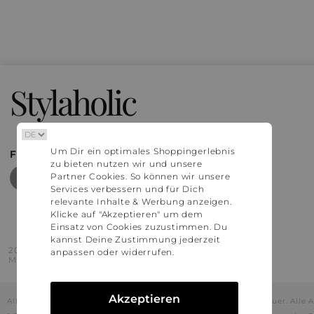
Stylaholic
Um Dir ein optimales Shoppingerlebnis
FIND MORE INSPIRATION
zu bieten nutzen wir und unsere
Partner Cookies. So können wir unsere
Services verbessern und für Dich
relevante Inhalte & Werbung anzeigen.
Klicke auf "Akzeptieren" um dem
Einsatz von Cookies zuzustimmen. Du
kannst Deine Zustimmung jederzeit
2016 - 2026 © Stylaholic.
anpassen oder widerrufen.
Made for you with love in munich.
Akzeptieren
Alle Preise inkl. der jeweils geltenden gesetzlichen Mehrwertsteuer. All