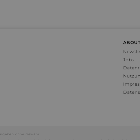
ABOUT
Newsle
Jobs
Datenr
Nutzu
Impre
Datens
e Angaben ohne Gewähr.